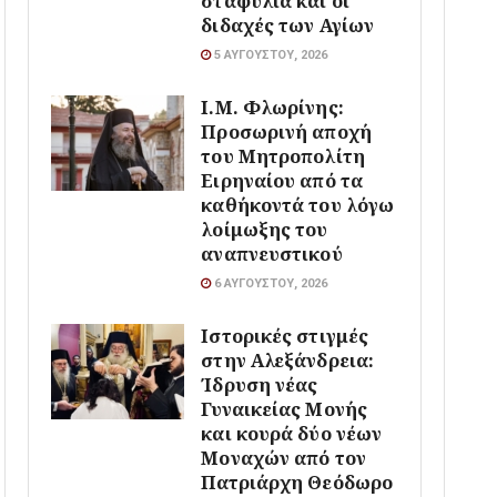
σταφύλια και οι
διδαχές των Αγίων
5 ΑΥΓΟΎΣΤΟΥ, 2026
Ι.Μ. Φλωρίνης:
Προσωρινή αποχή
του Μητροπολίτη
Ειρηναίου από τα
καθήκοντά του λόγω
λοίμωξης του
αναπνευστικού
6 ΑΥΓΟΎΣΤΟΥ, 2026
Ιστορικές στιγμές
στην Αλεξάνδρεια:
Ίδρυση νέας
Γυναικείας Μονής
και κουρά δύο νέων
Μοναχών από τον
Πατριάρχη Θεόδωρο