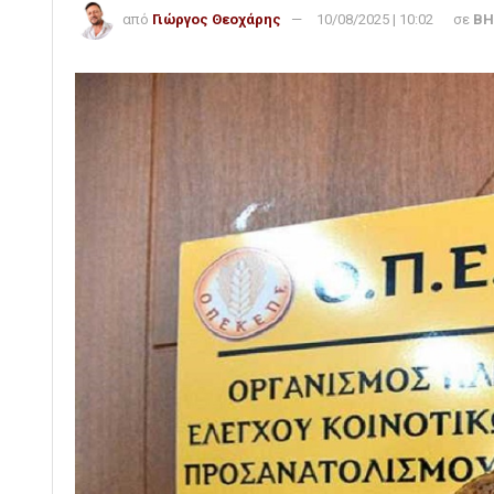
από
Γιώργος Θεοχάρης
10/08/2025 | 10:02
σε
ΒΗ