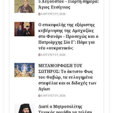
5 Αυγούστου – Γιορτή σήμερα:
Άγιος Ευσίγνιος
5 ΑΥΓΟΎΣΤΟΥ, 2026
Ο επικεφαλής της εξόριστης
κυβέρνησης της Αμπχαζίας
στο Φανάρι – Προσεχώς και ο
Πατριάρχης Σίο Γ΄: Πάμε για
νέο «ουκρανικό»;
5 ΑΥΓΟΎΣΤΟΥ, 2026
ΜΕΤΑΜΟΡΦΩΣΗ ΤΟΥ
ΣΩΤΗΡΟΣ: Το άκτιστο Φως
του Θαβώρ, τα ευλογημένα
σταφύλια και οι διδαχές των
Αγίων
5 ΑΥΓΟΎΣΤΟΥ, 2026
Διατί ο Μητροπολίτης
Τυχικός ηρνήθη να τελέση