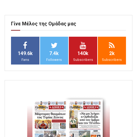
Γίνε Μέλος της Ομάδας μας
149.6k
7.4k
140k
2k
Fans
Followers
Subscribers
Subscribers