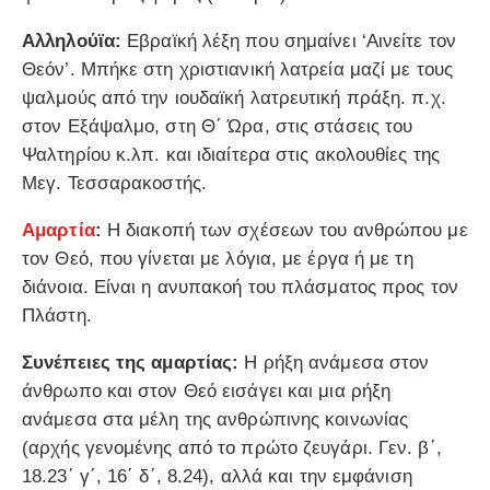
Αλληλούϊα:
Εβραϊκή λέξη που σημαίνει ‘Αινείτε τον
Θεόν’. Μπήκε στη χριστιανική λατρεία μαζί με τους
ψαλμούς από την ιουδαϊκή λατρευτική πράξη. π.χ.
στον Εξάψαλμο, στη Θ΄ Ώρα, στις στάσεις του
Ψαλτηρίου κ.λπ. και ιδιαίτερα στις ακολουθίες της
Μεγ. Τεσσαρακοστής.
Αμαρτία
:
Η διακοπή των σχέσεων του ανθρώπου με
τον Θεό, που γίνεται με λόγια, με έργα ή με τη
διάνοια. Είναι η ανυπακοή του πλάσματος προς τον
Πλάστη.
Συνέπειες της αμαρτίας:
Η ρήξη ανάμεσα στον
άνθρωπο και στον Θεό εισάγει και μια ρήξη
ανάμεσα στα μέλη της ανθρώπινης κοινωνίας
(αρχής γενομένης από το πρώτο ζευγάρι. Γεν. β΄,
18.23΄ γ΄, 16΄ δ΄, 8.24), αλλά και την εμφάνιση