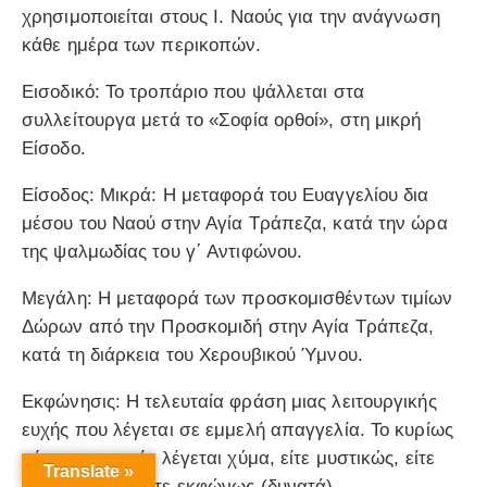
χρησιμοποιείται στους Ι. Ναούς για την ανάγνωση
κάθε ημέρα των περικοπών.
Εισοδικό: Το τροπάριο που ψάλλεται στα
συλλείτουργα μετά το «Σοφία ορθοί», στη μικρή
Είσοδο.
Είσοδος: Μικρά: Η μεταφορά του Ευαγγελίου δια
μέσου του Ναού στην Αγία Τράπεζα, κατά την ώρα
της ψαλμωδίας του γ΄ Αντιφώνου.
Μεγάλη: Η μεταφορά των προσκομισθέντων τιμίων
Δώρων από την Προσκομιδή στην Αγία Τράπεζα,
κατά τη διάρκεια του Χερουβικού Ύμνου.
Εκφώνησις: Η τελευταία φράση μιας λειτουργικής
ευχής που λέγεται σε εμμελή απαγγελία. Το κυρίως
μέρος της ευχής λέγεται χύμα, είτε μυστικώς, είτε
Translate »
χαμηλόφωνα, είτε εκφώνως (δυνατά).