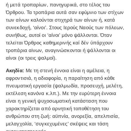
ή μετά τροπαρίων, πανηγυρικά, στο τέλος του
Όρθρου. Τα τροπάρια αυτά σαν εφύμνιο των στίχων
των αίνων καλούνται στιχηρά των αίνων ή, κατά
συνεκδοχή, ‘αίνοι’. Στους Ιερούς Ναούς των πόλεων,
συνήθως, αυτοί οι ‘αίνοι’ μόνο ψάλλονται. Όταν
τελεiται Όρθρος καθημερινής καί δέν ύπάρχουν
τροπάρια αiνων, αναγινώσκονται ή ψάλλονται οι
αίνοι (οι τρεις ψαλμοί).
Ακηδία:
Με τη στενή έννοια είναι η αμέλεια, η
αφροντισιά, η αδιαφορία, η παραίτηση από κάθε
πνευματική εργασία (ψαλμωδία, προσευχή, μελέτη,
εκτέλεση κανόνα κ.λπ.). Με την ευρύτερη έννοια
είναι η γενική ψυχοσωματική κατάσταση που
χαρακτηρίζεται από αρνητική τοποθέτηση του
ανθρώπου στη ζωή: αϋπνία, ανορεξία, απελπισία,
μελαγχολία, ‘συγκεχυμένες’ σκέψεις και τάση