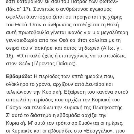
εστι καταβαίνον εκ σου του Πατρός των φώτων»
(Ιάκ.α΄ 17). Συνεπώς ο ανθρώπινος εγωισμός
σφάλλει όταν ισχυρίζεται ότι προηγείται της χάρης
του Θεού. Όταν o άνθρωπος αποδέχεται τη θεϊκή
αυτή πρωτοβουλία γίνεται ικανός για μια μεγαλύτερη
γενναιοδωρία από τον Θεό και έτσι καλείται με τη
σειρά του ν’ ασκήσει και αυτός τη δωρεά (Α΄Ιω. γ΄,
16). «Ό,τι καλό έχεις ή επιτυγχάνεις να το αποδίδεις
στον Θεό» (Γέροντας Παΐσιος).
Εβδομάδα:
Η περίοδος των επτά ημερών που,
ολόκληρο το χρόνο, αρχίζουν από Δευτέρα και
τελειώνουν την Κυριακή. Εξαίρεση του κανόνα αυτού
αποτελεί η περίοδος που αρχίζει την Κυριακή του
Πάσχα και τελειώνει την Κυριακή της Πεντηκοστής.
Σ’ αυτό το διάστημα η εβδομάδα αρχίζει την
Κυριακή. Μ’ αυτό τον τρόπο αριθμούνται οι ημέρες,
οι Κυριακές και οι εβδομάδες στο «Ευαγγέλιο», που