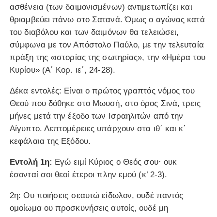
ασθένεια (των δαιμονισμένων) αντιμετωπίζει και
θριαμβεύει πάνω στο Σατανά. Όμως ο αγώνας κατά
του διαβόλου και των δαιμόνων θα τελειώσει,
σύμφωνα με τον Απόστολο Παύλο, με την τελευταία
πράξη της «ιστορίας της σωτηρίας», την «Ημέρα του
Κυρίου» (Α΄ Κορ. ιε΄, 24-28).
Δέκα εντολές: Είναι ο πρώτος γραπτός νόμος του
Θεού που δόθηκε στο Μωυσή, στο όρος Σινά, τρεις
μήνες μετά την έξοδο των Ισραηλιτών από την
Αίγυπτο. Λεπτομέρειες υπάρχουν στα ιθ΄ και κ΄
κεφάλαια της Εξόδου.
Εντολή 1η:
Εγώ ειμί Κύριος ο Θεός σου· ουκ
έσονταί σοι θεοί έτεροι πλην εμού (κ’ 2-3).
2η: Ου ποιήσεις σεαυτώ είδωλον, ουδέ παντός
ομοίωμα ου προσκυνήσεις αυτοίς, ουδέ μη