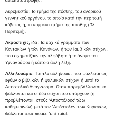
αυτοκαταστροφής.
Ακροβυστία: Το τμήμα της πόσθης, του ανδρικού
γεννητικού οργάνου, το οποίο κατά την περιτομή
κόβεται, ή, το κομμένο τμήμα της πόσθης (βλ.
Περιτομή).
Ακροστιχίς,
ίδα: Τα αρχικά γράμματα των
Κοντακίων ή τών Κανόνων, ή των Ιαμβικών στίχων,
που σχηματίζουν την αλφάβητο ή το όνομα του
Υμνογράφου ή κάποια άλλη λέξη.
Αλληλουάριο
: Τριπλό αλληλούϊα, που ψάλλεται ως
εφύμνιο βιβλικών ή ψαλμικών στίχων ή μετά το
Αποστολικό Ανάγνωσμα. Όταν παρεμβάλλονται και
ψάλλονται και οι δύο στίχοι που υπάρχουν (ή
προβλέπονται, στούς ‘Αποστόλους’ τώω
καθημερινών) μετά τον ‘Απόστολον’ των Κυριακών,
ψάλλεται τρεις φορές (επί τρία).