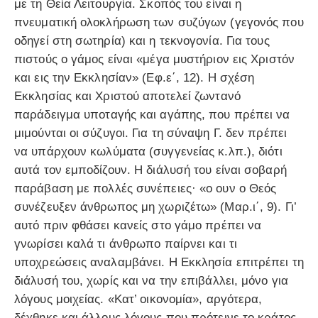
με τη Θεία Λειτουργία. Σκοπός του είναι η
πνευματική ολοκλήρωση των συζύγων (γεγονός που
οδηγεί στη σωτηρία) και η τεκνογονία. Για τους
πιστούς ο γάμος είναι «μέγα μυστήριον εις Χριστόν
και εις την Εκκλησίαν» (Εφ.ε΄, 12). Η σχέση
Εκκλησίας και Χριστού αποτελεί ζωντανό
παράδειγμα υποταγής και αγάπης, που πρέπει να
μιμούνται οι σύζυγοι. Για τη σύναψη Γ. δεν πρέπει
να υπάρχουν κωλύματα (συγγενείας κ.λπ.), διότι
αυτά τον εμποδίζουν. Η διάλυσή του είναι σοβαρή
παράβαση με πολλές συνέπειες· «ο ουν ο Θεός
συνέζευξεν άνθρωπος μη χωριζέτω» (Μαρ.ι΄, 9). Γι’
αυτό πριν φθάσει κανείς στο γάμο πρέπει να
γνωρίσει καλά τι άνθρωπο παίρνει και τι
υποχρεώσεις αναλαμβάνει. Η Εκκλησία επιτρέπει τη
διάλυσή του, χωρίς και να την επιβάλλει, μόνο για
λόγους μοιχείας. «Κατ’ οικονομία», αργότερα,
δέχθηκε και άλλους λόγους που πρότεινε το κράτος.