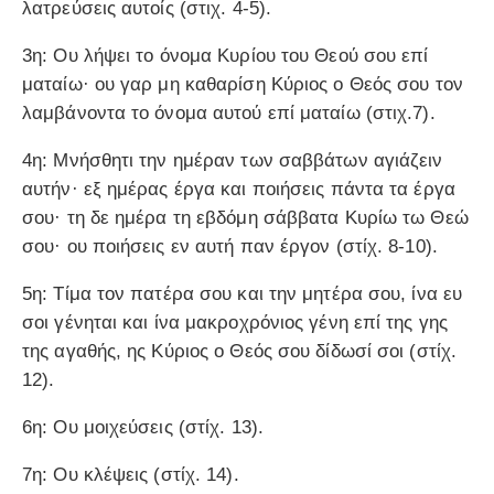
λατρεύσεις αυτοίς (στιχ. 4-5).
3η: Ου λήψει το όνομα Κυρίου του Θεού σου επί
ματαίω· ου γαρ μη καθαρίση Κύριος ο Θεός σου τον
λαμβάνοντα το όνομα αυτού επί ματαίω (στιχ.7).
4η: Μνήσθητι την ημέραν των σαββάτων αγιάζειν
αυτήν· εξ ημέρας έργα και ποιήσεις πάντα τα έργα
σου· τη δε ημέρα τη εβδόμη σάββατα Κυρίω τω Θεώ
σου· ου ποιήσεις εν αυτή παν έργον (στίχ. 8-10).
5η: Τίμα τον πατέρα σου και την μητέρα σου, ίνα ευ
σοι γένηται και ίνα μακροχρόνιος γένη επί της γης
της αγαθής, ης Κύριος ο Θεός σου δίδωσί σοι (στίχ.
12).
6η: Ου μοιχεύσεις (στίχ. 13).
7η: Ου κλέψεις (στίχ. 14).