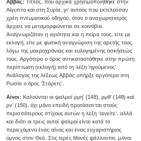
Αββάς:
Τίτλος, που αρχικά χρησιμοποιήθηκε στην
Αίγυπτο και στη Συρία, γι’ αυτούς που εκτελούσαν
χρέη πνευματικού οδηγού, όταν ο αναχωρητισμός
άρχισε να μεταμορφώνεται σε κοινόβια.
Αναγνωριζόταν η αγιότητα και η πείρα τους, είτε με
εκλογή, είτε με φυσική αναγνώριση της αρετής τους,
λόγω της μακροχρόνιας και ευλογημένης ασκήσεώς
τους. Αργότερα ο όρος αντικαταστάθηκε στην πρώτη
περίπτωση (εκλογή) από τη λέξη ‘ηγούμενος’.
Ανάλογος της λέξεως Αββάς υπήρξε αργότερα στη
Ρωσία ο όρος ‘Στάρετς’.
Αίνοι:
Καλούνται οι ψαλμοί ρμη’ (148), ρμθ’ (149) καί
ρν’ (150), όχι μόνο επειδή προτάσσεται στούς
περισσότερους στίχους αυτών η λέξη ‘αινείτε’, αλλά
και διότι οι τρεις αυτοί ψαλμοί είναι κατά το
περιεχόμενο ένας αίνος και ένας ευχαριστήριος
ύμνος στον Θεό. Στις Ιερές Μονές ψάλλονται, μόνοι