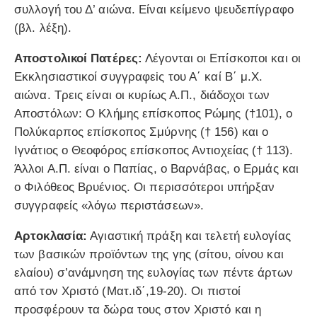
συλλογή του Δ’ αιώνα. Είναι κείμενο ψευδεπίγραφο
(βλ. λέξη).
Αποστολικοί Πατέρες:
Λέγονται οι Επίσκοποι και oι
Εκκλησιαστικοί συγγραφεiς του Α΄ καί Β΄ μ.Χ.
αιώνα. Τρεις είναι οι κυρίως Α.Π., διάδοχοι των
Αποστόλων: Ο Κλήμης επίσκοπος Ρώμης (†101), ο
Πολύκαρπος επίσκοπος Σμύρνης († 156) και ο
Ιγνάτιος ο Θεοφόρος επίσκοπος Αντιοχείας († 113).
Άλλοι Α.Π. είναι ο Παπίας, ο Βαρνάβας, ο Ερμάς και
ο Φιλόθεος Βρυένιος. Οι περισσότεροι υπήρξαν
συγγραφείς «λόγω περιστάσεων».
Αρτοκλασία:
Αγιαστική πράξη και τελετή ευλογίας
των βασικών προϊόντων της γης (σίτου, οίνου και
ελαίου) σ’ανάμνηση της ευλογίας των πέντε άρτων
από τον Χριστό (Ματ.ιδ΄,19-20). Οι πιστοί
προσφέρουν τα δώρα τους στον Χριστό και η