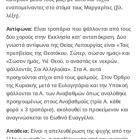
εναπομείναντες στο στόμα τους Μαργαρίτες (βλ.
λέξη).
Αντίφωνα:
Είναι τροπάρια που ψάλλονται από τους
δύο χορούς στην Εκκλησία κατ’ ανταπόκριση. Δύο
γνωστά αντίφωνα της Θείας Λειτουργίας είναι «Ταις
πρεσβείαις της Θεοτόκου, Σώτερ, σώσον ημάς» και
«Σώσον ημάς, Υιέ Θεού, ο αναστάς εκ νεκρών,
ψάλλοντάς Σοι Αλληλούϊα». Στα Α. αυτά
προηγούνται στίχοι από τους ψαλμούς. Στον Όρθρο
της Κυριακής μετά τα Ευλογητάρια και την Υπακοή
ψάλλονται τα Α. των Αναβαθμών όπως αναλύθηκε
προηγουμένως στους Αναβαθμούς (τρία Α. κάθε
φορά x 3 τροπάρια), ακολουθεί το προκείμενον και
αναγινώσκεται το Εωθινό Ευαγγέλιο.
Απάθεια:
Είναι η απελευθέρωση της ψυχής από την