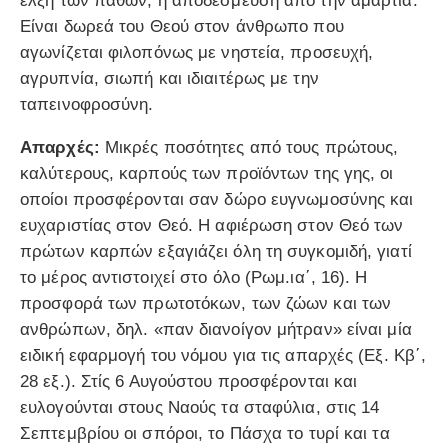
έλξη των παθών, η αποδέσμευση από την αμαρτία.
Είναι δωρεά του Θεού στον άνθρωπο που
αγωνίζεται φιλοπόνως με νηστεία, προσευχή,
αγρυπνία, σιωπή και ιδιαιτέρως με την
ταπεινοφροσύνη.
Απαρχές:
Μικρές ποσότητες από τους πρώτους,
καλύτερους, καρπούς των προϊόντων της γης, οι
οποίοι προσφέρονται σαν δώρο ευγνωμοσύνης και
ευχαριστίας στον Θεό. Η αφιέρωση στον Θεό των
πρώτων καρπών εξαγιάζει όλη τη συγκομιδή, γιατί
το μέρος αντιστοιχεί στο όλο (Ρωμ.ια΄, 16). Η
προσφορά των πρωτοτόκων, των ζώων και των
ανθρώπων, δηλ. «παν διανοίγον μήτραν» είναι μία
ειδική εφαρμογή του νόμου για τις απαρχές (Εξ. Κβ΄,
28 εξ.). Στίς 6 Αυγούστου προσφέρονται και
ευλογούνται στους Ναούς τα σταφύλια, στις 14
Σεπτεμβρίου οι σπόροι, το Πάσχα το τυρί και τα