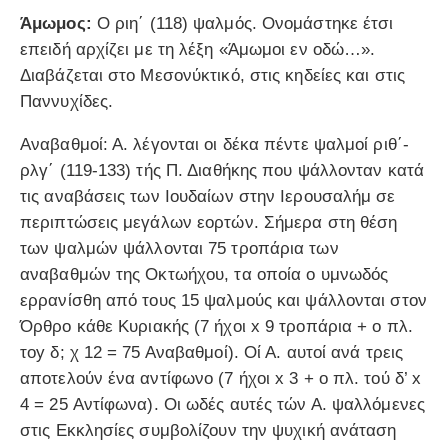
Άμωμος:
Ο ριη΄ (118) ψαλμός. Ονομάστηκε έτσι
επειδή αρχίζει με τη λέξη «Άμωμοι εν οδώ…».
Διαβάζεται στο Μεσονύκτικό, στις κηδείες και στις
Παννυχίδες.
Αναβαθμοί: Α. λέγονται οι δέκα πέντε ψαλμοί ριθ΄-
ρλγ΄ (119-133) τής Π. Διαθήκης που ψάλλονταν κατά
τις αναβάσεις των Ιουδαίων στην Ιερουσαλήμ σε
περιπτώσεις μεγάλων εορτών. Σήμερα στη θέση
των ψαλμών ψάλλονται 75 τροπάρια των
αναβαθμών της Οκτωήχου, τα οποία ο υμνωδός
ερρανίσθη από τους 15 ψαλμούς και ψάλλονται στον
Όρθρο κάθε Κυριακής (7 ήχοι x 9 τροπάρια + ο πλ.
τοy δ; χ 12 = 75 Αναβαθμοί). Οί Α. αυτοί ανά τρεις
αποτελούν ένα αντίφωνο (7 ήχοι x 3 + ο πλ. τού δ’ x
4 = 25 Αντίφωνα). Οι ωδές αυτές τών Α. ψαλλόμενες
στις Εκκλησίες συμβολίζουν την ψυχική ανάταση