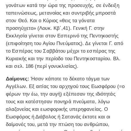
γονάτων κατά την ώρα της προσευχής, σε ένδειξη
ταπεινώσεως, μετανοίας και συντριβής μπροστά
στον Θεό. Και ο Κύριος «θεις τα γόνατα
προσηύχετο» (Λουκ. Κβ΄,41). Γενική Γ. στην
Εκκλησία γίνεται στον Εσπερινό της Πεντηκοστής
(επιφοίτηση του Αγίου Πνεύματος). Δε γίνεται Γ. από
το Εσπέρας του Σαββάτου μέχρι το εσπέρας της
Κυριακής και την περίοδο του Πεντηκοσταρίου. Βλ.
και σελ. 186 (περί γονυκλισίας).
Δαίμονες:
Ήσαν κάποτε το δέκατο τάγμα των
Αγγέλων. Εξ αιτίας του αρχηγού τους Εωσφόρου (=ο
φέρων την έω, την αυγή) εξέπεσαν της ιδιότητάς
τους και κατέστησαν πονηρά πνεύματα, λόγω
αλαζονείας και εωσφορικής υπερηφανείας. Ο
Εωσφόρος ή Διάβολος ή Σατανάς έκτοτε και οι
δαίμονές του, μετά την πτώση του ανθρώπου,