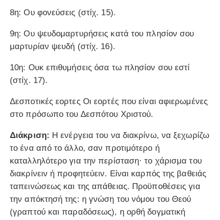
8η: Ου φονεύσεις (στίχ. 15).
9η: Ου ψευδομαρτυρήσεις κατά του πλησίον σου
μαρτυρίαν ψευδή (στίχ. 16).
10η: Ουκ επιθυμήσεις όσα τω πλησίον σου εστί
(στίχ. 17).
Δεσποτικές εορτες Oι εορτές που είναι αφιερωμένες
στο πρόσωπο του Δεσπότου Χριστού.
Διάκριση:
Η ενέργεια του να διακρίνω, να ξεχωρίζω
το ένα από το άλλο, σαν προτιμότερο ή
καταλληλότερο για την περίσταση· το χάρισμα του
διακρίνειν ή προφητεύειν. Είναι καρπός της βαθειάς
ταπεινώσεως και της απάθειας. Προϋποθέσεις για
την απόκτησή της: η γνώση του νόμου του Θεού
(γραπτού και παραδόσεως), η ορθή δογματική