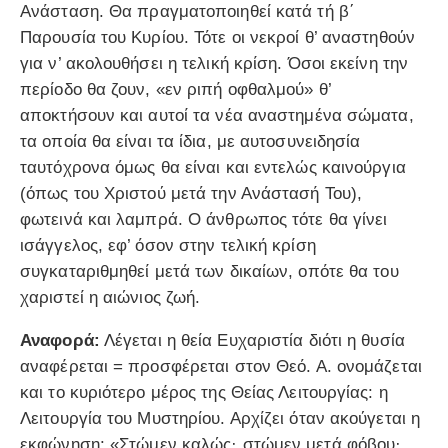
Ανάσταση. Θα πραγματοποιηθεί κατά τή β΄
Παρουσία του Kυρίου. Τότε οι νεκροί θ’ αναστηθούν
για ν’ ακολουθήσει η τελική κρίση. Όσοι εκείνη την
περίοδο θα ζουν, «εν ριπή οφθαλμού» θ’
αποκτήσουν και αυτοί τα νέα αναστημένα σώματα,
τα οποία θα είναι τα ίδια, με αυτοσυνειδησία
ταυτόχρονα όμως θα είναι και εντελώς καινούργια
(όπως του Χριστού μετά την Ανάστασή Του),
φωτεινά και λαμπρά. Ο άνθρωπος τότε θα γίνει
ισάγγελος, εφ’ όσον στην τελική κρίση
συγκαταριθμηθεί μετά των δικαίων, οπότε θα του
χαριστεί η αιώνιος ζωή.
Αναφορά:
Λέγεται η θεία Ευχαριστία διότι η θυσία
αναφέρεται = προσφέρεται στον Θεό. Α. ονομάζεται
και το κυριότερο μέρος της Θείας Λειτουργίας: η
Λειτουργία του Μυστηρίου. Αρχίζει όταν ακούγεται η
εκφώνηση: «Στώμεν καλώς· στώμεν μετά φόβου·