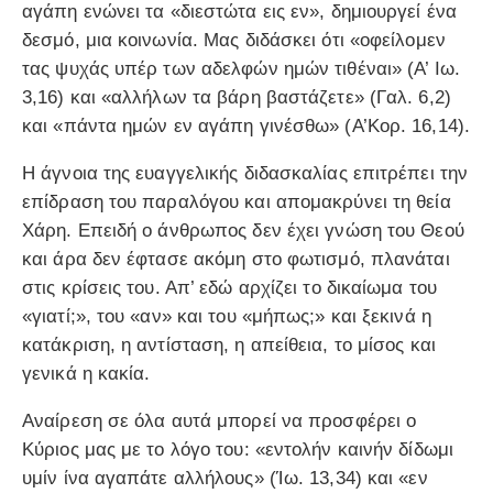
αγάπη ενώνει τα «διεστώτα εις εν», δημιουργεί ένα
δεσμό, μια κοινωνία. Μας διδάσκει ότι «οφείλομεν
τας ψυχάς υπέρ των αδελφών ημών τιθέναι» (Α’ Ιω.
3,16) και «αλλήλων τα βάρη βαστάζετε» (Γαλ. 6,2)
και «πάντα ημών εν αγάπη γινέσθω» (Α’Κορ. 16,14).
Η άγνοια της ευαγγελικής διδασκαλίας επιτρέπει την
επίδραση του παραλόγου και απομακρύνει τη θεία
Χάρη. Επειδή ο άνθρωπος δεν έχει γνώση του Θεού
και άρα δεν έφτασε ακόμη στο φωτισμό, πλανάται
στις κρίσεις του. Απ’ εδώ αρχίζει το δικαίωμα του
«γιατί;», του «αν» και του «μήπως;» και ξεκινά η
κατάκριση, η αντίσταση, η απείθεια, το μίσος και
γενικά η κακία.
Αναίρεση σε όλα αυτά μπορεί να προσφέρει ο
Κύριος μας με το λόγο του: «εντολήν καινήν δίδωμι
υμίν ίνα αγαπάτε αλλήλους» (Ίω. 13,34) και «εν