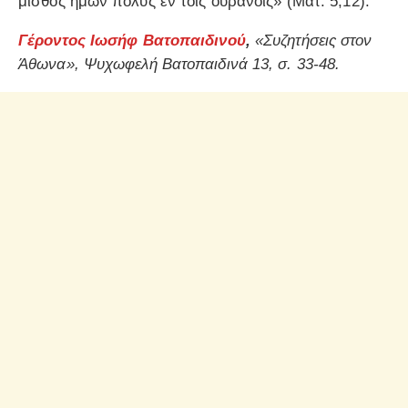
μισθός ημών πολύς εν τοις ουρανοίς» (Ματ. 5,12).
Γέροντος Ιωσήφ Βατοπαιδινού
,
«Συζητήσεις στον
Άθωνα», Ψυχωφελή Βατοπαιδινά 13, σ. 33-48.