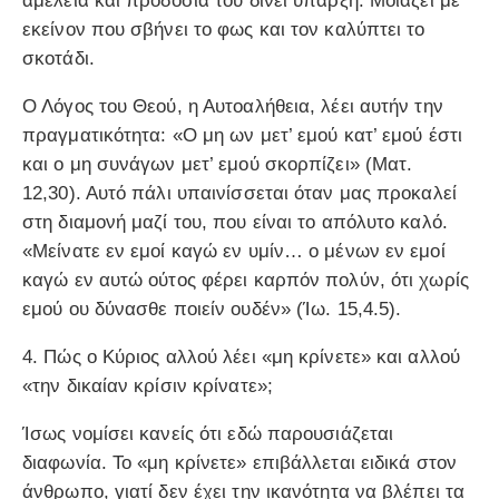
αμέλεια και προδοσία του δίνει ύπαρξη. Μοιάζει με
εκείνον που σβήνει το φως και τον καλύπτει το
σκοτάδι.
Ο Λόγος του Θεού, η Αυτοαλήθεια, λέει αυτήν την
πραγματικότητα: «Ο μη ων μετ’ εμού κατ’ εμού έστι
και ο μη συνάγων μετ’ εμού σκορπίζει» (Ματ.
12,30). Αυτό πάλι υπαινίσσεται όταν μας προκαλεί
στη διαμονή μαζί του, που είναι το απόλυτο καλό.
«Μείνατε εν εμοί καγώ εν υμίν… ο μένων εν εμοί
καγώ εν αυτώ ούτος φέρει καρπόν πολύν, ότι χωρίς
εμού ου δύνασθε ποιείν ουδέν» (Ίω. 15,4.5).
4. Πώς ο Κύριος αλλού λέει «μη κρίνετε» και αλλού
«την δικαίαν κρίσιν κρίνατε»;
Ίσως νομίσει κανείς ότι εδώ παρουσιάζεται
διαφωνία. Το «μη κρίνετε» επιβάλλεται ειδικά στον
άνθρωπο, γιατί δεν έχει την ικανότητα να βλέπει τα