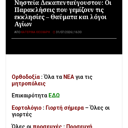
Νηστεία Δεκαπενταύγουστου: Οι
Παρακλήσεις που γεμίζουν τις
εκκλησίες – Θαύματα και λόγοι
Αγίων
ΑΠΌ
ΚΑΤΕΡΊΝΑ ΘΕΟΧΆΡΗ
31/07/2026 | 16:30
Ορθοδοξία
: Όλα
τα
ΝΕΑ
για τις
μητροπόλεις
Επικαιρότητα
ΕΔΩ
Εορτολόγιο
:
Γιορτή σήμερα
– Όλες οι
γιορτές
Όλες
οι
προσευχές
:
Προσευχή