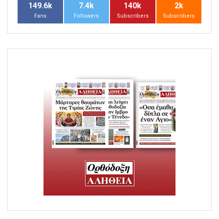
149.6k
7.4k
140k
2k
Fans
Followers
Subscribers
Subscribers