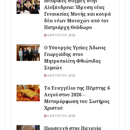
Ιστορικές στιγμές στην
Αλεξάνδρεια: Ίδρυση νέας
Γυναικείας Μονής και κουρά
δύο νέων Μοναχών από τον
Πατριάρχη Θεόδωρο
6 ΑΥΓΟΎΣΤΟΥ, 2026
O Υπουργός Υγείας Άδωνις
Γεωργιάδης στον
Μητροπολίτη Φθιώτιδος
Συμεών
6 ΑΥΓΟΎΣΤΟΥ, 2026
Το Ευαγγέλιο της Πέμπτης 6
Αυγούστου 2026 –
Μεταμόρφωση του Σωτήρος
Χριστού
5 ΑΥΓΟΎΣΤΟΥ, 2026
Προσευχή στην Παναγία