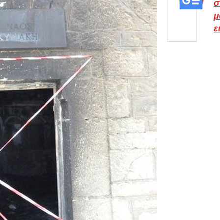
σ
μ
ε