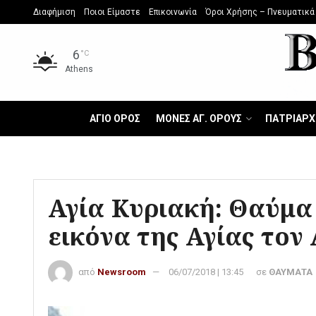
Διαφήμιση
Ποιοι Είμαστε
Επικοινωνία
Όροι Χρήσης – Πνευματικά
6
°C
Athens
ΑΓΙΟ ΟΡΟΣ
ΜΟΝΕΣ ΑΓ. ΟΡΟΥΣ
ΠΑΤΡΙΑΡΧ
Αγία Κυριακή: Θαύμα 
εικόνα της Αγίας τον
από
Newsroom
06/07/2018 | 13:45
σε
ΘΑΥΜΑΤΑ