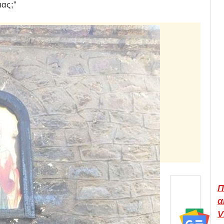
ας;”
Π
α
V