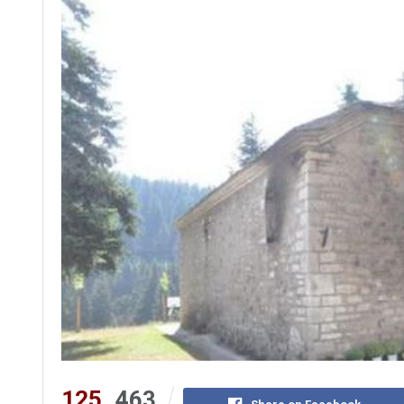
125
463