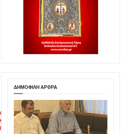
ΔΗΜΟΦΙΛΗ ΑΡΘΡΑ
άτα εδώ και
κολούθησε το
IMAORTHODOXIAS.gr