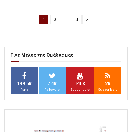
1
2
…
4
Γίνε Μέλος της Ομάδας μας
149.6k
7.4k
140k
2k
Fans
Followers
Subscribers
Subscribers