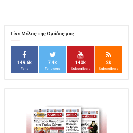
Γίνε Μέλος της Ομάδας μας
149.6k
7.4k
140k
2k
Fans
Followers
Subscribers
Subscribers