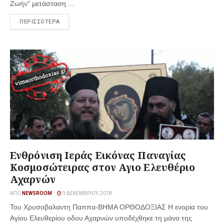
Ζωήν" μετάσταση ...
ΠΕΡΙΣΣΟΤΕΡΑ
Ενθρόνιση Ιεράς Εικόνας Παναγίας
Κοσμοσώτειρας στον Αγιο Ελευθέριο
Αχαρνών
ΑΠΌ
NEWSROOM
9 ΔΕΚΕΜΒΡΊΟΥ, 2018
Του Χρυσοβαλαντη Παππα-ΒΗΜΑ ΟΡΘΟΔΟΞΙΑΣ Η ενορία του
Αγίου Ελευθερίου οδου Αχαρνών υποδέχθηκε τη μάνα της