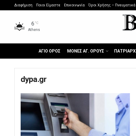
Διαφήμιση
Ποιοι Είμαστε
Επικοινωνία
Όροι Χρήσης – Πνευματικά
6
°C
Athens
ΑΓΙΟ ΟΡΟΣ
ΜΟΝΕΣ ΑΓ. ΟΡΟΥΣ
ΠΑΤΡΙΑΡΧ
dypa.gr