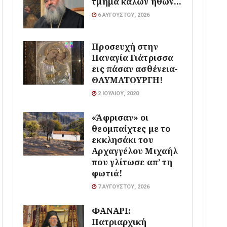
τμήμα καλών ηθών…
6 ΑΥΓΟΎΣΤΟΥ, 2026
Προσευχή στην
Παναγία Γιάτρισσα
εις πάσαν ασθένεια-
ΘΑΥΜΑΤΟΥΡΓΗ!
2 ΙΟΥΛΊΟΥ, 2020
«Άφρισαν» οι
θεομπαίχτες με το
εκκλησάκι του
Αρχαγγέλου Μιχαήλ
που γλίτωσε απ’ τη
φωτιά!
7 ΑΥΓΟΎΣΤΟΥ, 2026
ΦΑΝΑΡΙ:
Πατριαρχική