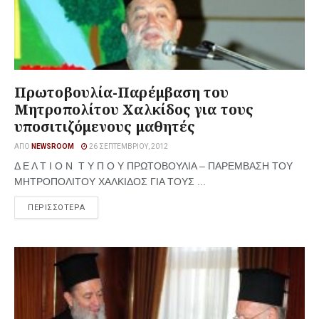
Πρωτοβουλία-Παρέμβαση του
Μητροπολίτου Χαλκίδος για τους
υποσιτιζόμενους μαθητές
ΑΠΌ
NEWSROOM
26 ΣΕΠΤΕΜΒΡΊΟΥ, 2012
Δ Ε Λ Τ Ι Ο Ν Τ Υ Π Ο Υ ΠΡΩΤΟΒΟΥΛΙΑ – ΠΑΡΕΜΒΑΣΗ ΤΟΥ
ΜΗΤΡΟΠΟΛΙΤΟΥ ΧΑΛΚΙΔΟΣ ΓΙΑ ΤΟΥΣ ...
ΠΕΡΙΣΣΟΤΕΡΑ