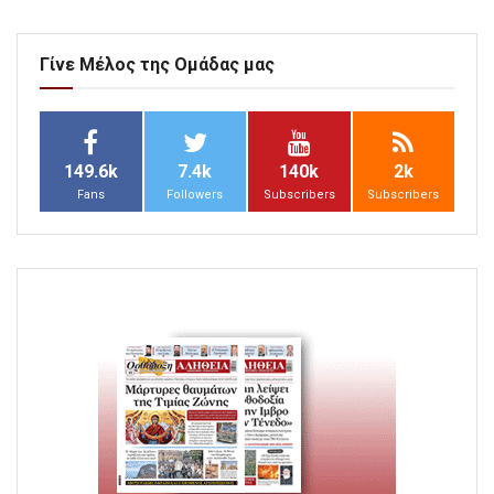
Γίνε Μέλος της Ομάδας μας
149.6k
7.4k
140k
2k
Fans
Followers
Subscribers
Subscribers