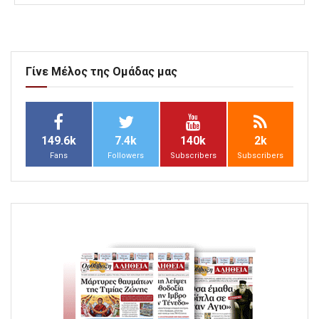
Γίνε Μέλος της Ομάδας μας
149.6k
7.4k
140k
2k
Fans
Followers
Subscribers
Subscribers