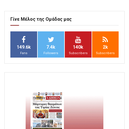
Γίνε Μέλος της Ομάδας μας
149.6k
7.4k
140k
2k
Fans
Followers
Subscribers
Subscribers