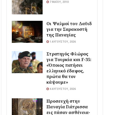
7 ΜΑΪ́ΟΥ, 2010
Οι Ψαλμοί του Δαϋιδ
για την Σαρακοστή
της Παναγίας
1 ΑΥΓΟΎΣΤΟΥ, 2026
Στρατηγός Φλώρος
για Τουρκία και F-35:
«Όποιος πατήσει
ελληνικό έδαφος,
πρώτα θα τον
κάψουμε»
4 ΑΥΓΟΎΣΤΟΥ, 2026
Προσευχή στην
Παναγία Γιάτρισσα
εις πάσαν ασθένεια-