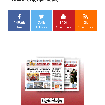
149.6k
7.4k
140k
2k
Fans
Followers
Subscribers
Subscribers