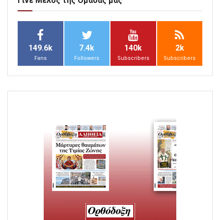
Γίνε Μέλος της Ομάδας μας
149.6k
7.4k
140k
2k
Fans
Followers
Subscribers
Subscribers