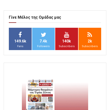
Γίνε Μέλος της Ομάδας μας
149.6k
7.4k
140k
2k
Fans
Followers
Subscribers
Subscribers