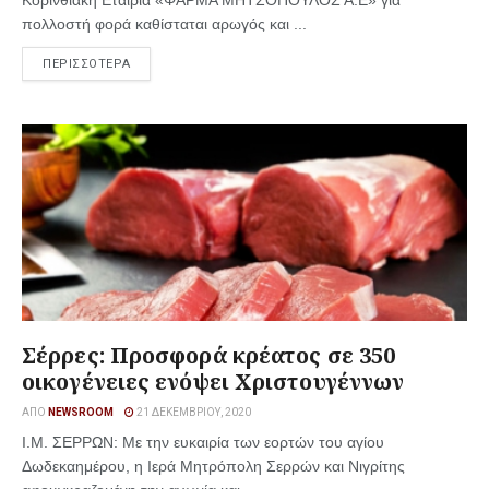
Κορινθιακή Εταιρία «ΦΑΡΜΑ ΜΗΤΣΟΠΟΥΛΟΣ Α.Ε» για
πολλοστή φορά καθίσταται αρωγός και ...
ΠΕΡΙΣΣΟΤΕΡΑ
Σέρρες: Προσφορά κρέατος σε 350
οικογένειες ενόψει Χριστουγέννων
ΑΠΌ
NEWSROOM
21 ΔΕΚΕΜΒΡΊΟΥ, 2020
Ι.Μ. ΣΕΡΡΩΝ: Με την ευκαιρία των εορτών του αγίου
Δωδεκαημέρου, η Ιερά Μητρόπολη Σερρών και Νιγρίτης