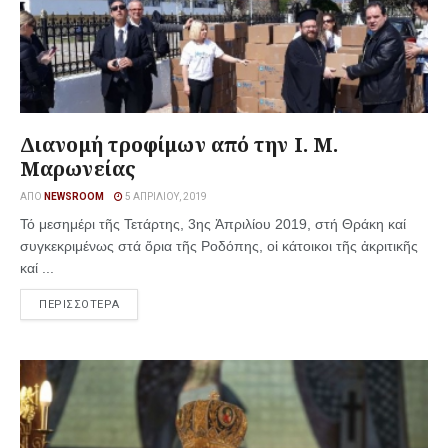
Διανομή τροφίμων από την Ι. Μ.
Μαρωνείας
ΑΠΌ
NEWSROOM
5 ΑΠΡΙΛΊΟΥ, 2019
Τό μεσημέρι τῆς Τετάρτης, 3ης Ἀπριλίου 2019, στή Θράκη καί
συγκεκριμένως στά ὅρια τῆς Ροδόπης, οἱ κάτοικοι τῆς ἀκριτικῆς
καί ...
ΠΕΡΙΣΣΟΤΕΡΑ