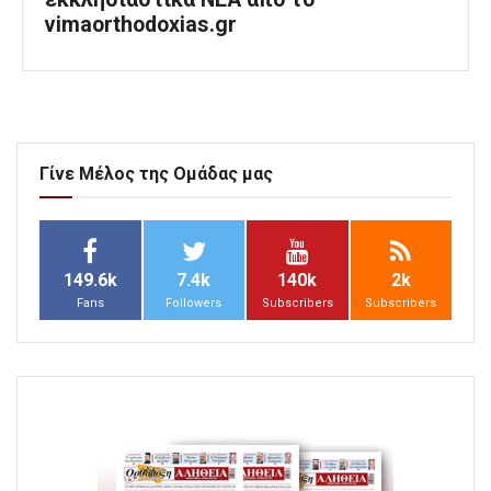
vimaorthodoxias.gr
Γίνε Μέλος της Ομάδας μας
149.6k
7.4k
140k
2k
Fans
Followers
Subscribers
Subscribers