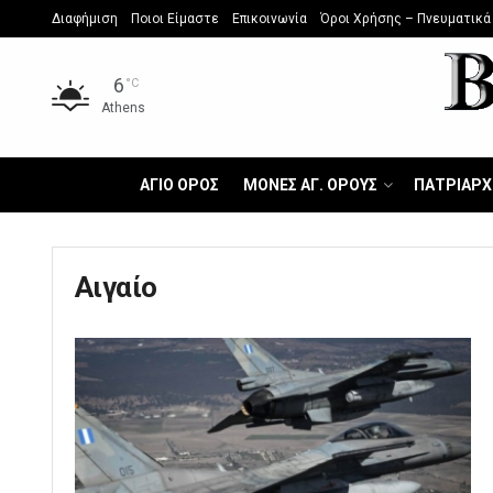
Διαφήμιση
Ποιοι Είμαστε
Επικοινωνία
Όροι Χρήσης – Πνευματικά
6
°C
Athens
ΑΓΙΟ ΟΡΟΣ
ΜΟΝΕΣ ΑΓ. ΟΡΟΥΣ
ΠΑΤΡΙΑΡΧ
Αιγαίο