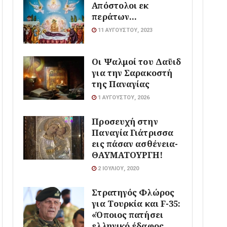
Απόστολοι εκ
περάτων…
11 ΑΥΓΟΎΣΤΟΥ, 2023
Οι Ψαλμοί του Δαϋιδ
για την Σαρακοστή
της Παναγίας
1 ΑΥΓΟΎΣΤΟΥ, 2026
Προσευχή στην
Παναγία Γιάτρισσα
εις πάσαν ασθένεια-
ΘΑΥΜΑΤΟΥΡΓΗ!
2 ΙΟΥΛΊΟΥ, 2020
Στρατηγός Φλώρος
για Τουρκία και F-35:
«Όποιος πατήσει
ελληνικό έδαφος,