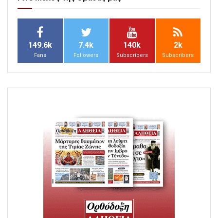
149.6k
7.4k
140k
2k
Fans
Followers
Subscribers
Subscribers