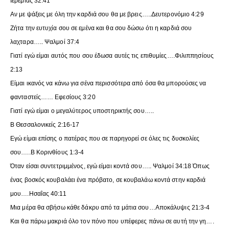
Ιερεμίας 32:41
Αν με ψάξεις με όλη την καρδιά σου θα με βρεις…..Δευτερονόμιο 4:29
Ζήτα την ευτυχία σου σε εμένα και θα σου δώσω ότι η καρδιά σου
λαχταρα….. Ψαλμοί 37:4
Γιατί εγώ είμαι αυτός που σου έδωσα αυτές τις επιθυμίες….Φιλιππησίους
2:13
Είμαι ικανός να κάνω για σένα περισσότερα από όσα θα μπορούσες να
φανταστείς…… Εφεσίους 3:20
Γιατί εγώ είμαι ο μεγαλύτερος υποστηρικτής σου…..
Β Θεσσαλονικείς 2:16-17
Εγώ είμαι επίσης ο πατέρας που σε παρηγορεί σε όλες τις δυσκολίες
σου…..Β Κορινθίους 1:3-4
Όταν είσαι συντετριμμένος, εγώ είμαι κοντά σου….. Ψαλμοί 34:18 Όπως
ένας βοσκός κουβαλάει ένα πρόβατο, σε κουβαλάω κοντά στην καρδιά
μου….Ησαΐας 40:11
Μια μέρα θα σβήσω κάθε δάκρυ από τα μάτια σου…Αποκάλυψις 21:3-4
Και θα πάρω μακριά όλο τον πόνο που υπέφερες πάνω σε αυτή την γη….