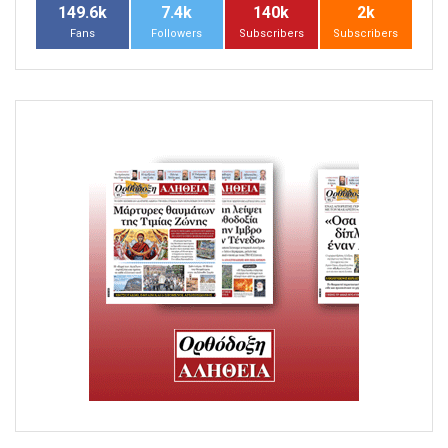
149.6k
7.4k
140k
2k
Fans
Followers
Subscribers
Subscribers