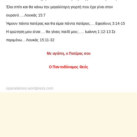
Έλα σπίτι και θα κάνω την μεγαλύτερη γιορτή που έχει γίνει στον
ουρανό…..Λουκάς 15:7
Ήμουν πάντα πατέρας και θα είμαι πάντα πατέρας…. Εφεσίους 3:14-15
Η ερώτηση μου είναι … θα γίνεις παιδί μου;….. Ιωάννη 1:12-13 Σε
περιμένω… Λουκάς 15:11-32
Με αγάπη, ο Πατέρας σου
Ο Παντοδύναμος Θεός
oparadeisos.wordpress.com