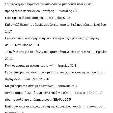
Σου προσφέρω περισσότερα από όσα θα μπορούσε ποτέ να σου
προσφέρει ο σαρκικός σου πατέρας…. Ματθαίος 7:11
Γιατί είμαι ο τέλειος πατέρας….. Ματθαίος 5: 48
Κάθε καλό δώρο που λαμβάνεις έρχεται από το δικό μου χέρι….. Ιακώβου
1: 17
Γιατί εγώ είμαι ο προμηθευτής σου και φροντίζω για όλες τις ανάγκες
σου…. Ματθαίος 6: 31-33
Το σχέδιο μου για το μέλλον σου ήταν πάντα γεμάτο με ελπίδα……Ιερεμίας
29:11
Γιατί σε αγαπώ με αγάπη παντοτινή…. Ιερεμίας 31:3
Οι σκέψεις μου για σένα είναι αμέτρητες όπως οι κόκκοι της άμμου στην
ακρογιαλιά…. Ψαλμοί 139:17-18
Και χαίρομαι για σένα με τραγούδια….Σοφονίας 3:17
Δεν θα σταματήσω πότε να κάνω καλό για σένα….. Ιερεμίας 32:40 Γιατί
είσαι το πολύτιμο απόκτημα μου….Έξοδος 19:5
Επιθυμώ να σε στερεώσω με όλη την καρδιά μου και όλη την ψυχή μου….