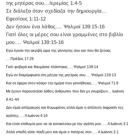
της μητέρας σου…Ιερεμίας 1:4-5
Σε διάλεξα όταν σχεδίαζα την δημιουργία…
Εφεσίους 1:11-12
Δεν ήσουν ένα λάθος…. Ψαλμοί 139:15-16
Γιατί όλες οι μέρες σου είναι γραμμένες στο βιβλίο
μου…. Ψαλμοί 139:15-16
Εγώ όρισα την ακριβή ώρα της γέννησης σου και που θα ζούσες
….Πράξεις 17:26
Γιατί φοβερά και θαυμάσια πλάστηκες…. Ψαλμοί 139:14
Εγώ σε διαμόρφωσα στη μήτρα της μητέρας σου…. Ψαλμοί 139:13
Και σε έφερα στον κόσμο την ημέρα που γεννήθηκες….. Ψαλμοί 71:6
Με έχουν παρουσιάσει λάθος άνθρωποι που δεν με γνωρίζουν….Ιωάννη
8:41-44
Δεν είμαι απόμακρος και θυμωμένος αλλά είμαι η απόλυτη έκφραση της
αγάπης….. Α Ιωάννη 4:16
Και είναι επιθυμία μου να σε κατακλύσω με την αγάπη μου….. Α Ιωάννη 3:1
Απλά επειδή είσαι παιδί μου και είμαι ο πατέρας σου….. Α Ιωάννη 3:1