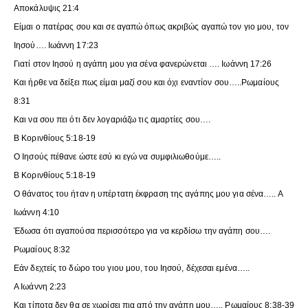
Αποκάλυψις 21:4
Είμαι ο πατέρας σου και σε αγαπώ όπως ακριβώς αγαπώ τον γιο μου, τον
Ιησού…. Ιωάννη 17:23
Γιατί στον Ιησού η αγάπη μου για σένα φανερώνεται …. Ιωάννη 17:26
Και ήρθε να δείξει πως είμαι μαζί σου και όχι εναντίον σου…..Ρωμαίους
8:31
Και να σου πει ότι δεν λογαριάζω τις αμαρτίες σου….
Β Κορινθίους 5:18-19
Ο Ιησούς πέθανε ώστε εσύ κι εγώ να συμφιλιωθούμε…..
Β Κορινθίους 5:18-19
Ο θάνατος του ήταν η υπέρτατη έκφραση της αγάπης μου για σένα….. Α
Ιωάννη 4:10
Έδωσα ότι αγαπούσα περισσότερο για να κερδίσω την αγάπη σου….
Ρωμαίους 8:32
Εάν δεχτείς το δώρο του γιου μου, του Ιησού, δέχεσαι εμένα…..
Α Ιωάννη 2:23
Και τίποτα δεν θα σε χωρίσει πια από την αγάπη μου….. Ρωμαίους 8:38-39