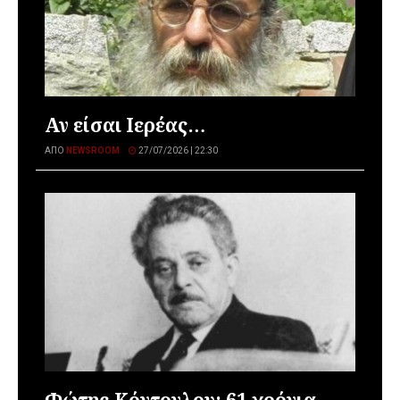
Αν είσαι Ιερέας…
ΑΠΌ
NEWSROOM
27/07/2026 | 22:30
Φώτης Κόντογλου: 61 χρόνια