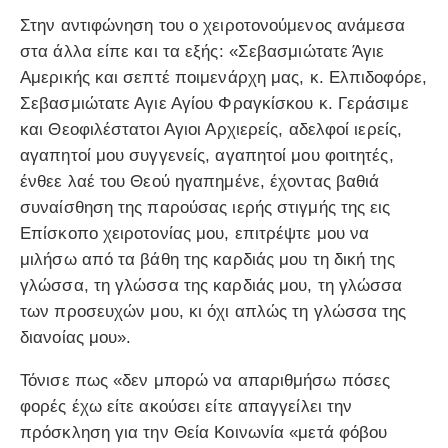
Στην αντιφώνηση του ο χειροτονούμενος ανάμεσα
στα άλλα είπε και τα εξής: «Σεβασμιώτατε Άγιε
Αμερικής και σεπτέ ποιμενάρχη μας, κ. Ελπιδοφόρε,
Σεβασμιώτατε Αγιε Αγίου Φραγκίσκου κ. Γεράσιμε
και Θεοφιλέστατοι Αγιοι Αρχιερείς, αδελφοί ιερείς,
αγαπητοί μου συγγενείς, αγαπητοί μου φοιτητές,
ένθεε λαέ του Θεού ηγαπημένε, έχοντας βαθιά
συναίσθηση της παρούσας ιερής στιγμής της εις
Επίσκοπο χειροτονίας μου, επιτρέψτε μου να
μιλήσω από τα βάθη της καρδιάς μου τη δική της
γλώσσα, τη γλώσσα της καρδιάς μου, τη γλώσσα
των προσευχών μου, κι όχι απλώς τη γλώσσα της
διανοίας μου».
Τόνισε πως «δεν μπορώ να απαριθμήσω πόσες
φορές έχω είτε ακούσει είτε απαγγείλει την
πρόσκληση για την Θεία Κοινωνία «μετά φόβου