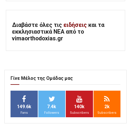
Διαβάστε όλες τις
ειδήσεις
και τα
εκκλησιαστικά ΝΕΑ από το
vimaorthodoxias.gr
Γίνε Μέλος της Ομάδας μας
149.6k
7.4k
140k
2k
Fans
Followers
Subscribers
Subscribers