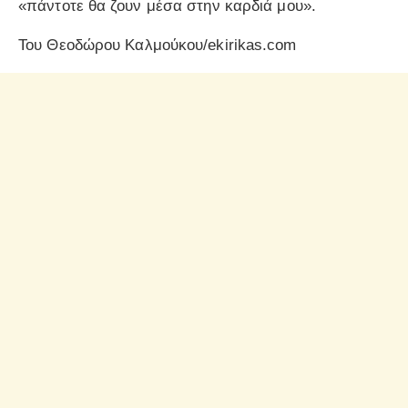
«πάντοτε θα ζουν μέσα στην καρδιά μου».
Του Θεοδώρου Καλμούκου/ekirikas.com