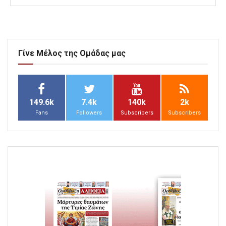
Γίνε Μέλος της Ομάδας μας
149.6k
7.4k
140k
2k
Fans
Followers
Subscribers
Subscribers