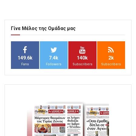
Γίνε Μέλος της Ομάδας μας
149.6k
7.4k
140k
2k
Fans
Followers
Subscribers
Subscribers