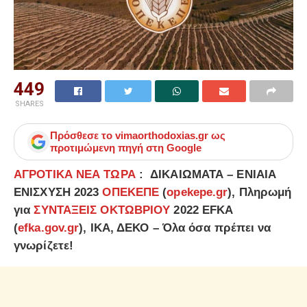
449
SHARES
Πρόσθεσε το
vimaorthodoxias.gr
ως
προτιμώμενη πηγή στη Google
ΑΓΡΟΤΙΚΑ ΝΕΑ ΤΩΡΑ
: ΔΙΚΑΙΩΜΑΤΑ – ΕΝΙΑΙΑ
ΕΝΙΣΧΥΣΗ 2023
ΟΠΕΚΕΠΕ
(
opekepe.gr
), Πληρωμή
για
ΣΥΝΤΑΞΕΙΣ ΟΚΤΩΒΡΙΟΥ
2022 EFKA
(
efka.gov.gr
), ΙΚΑ, ΔΕΚΟ – Όλα όσα πρέπει να
γνωρίζετε!