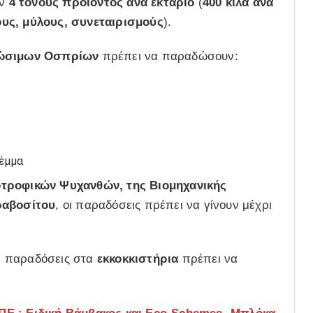
ον
4 τόνους προϊόντος ανά εκτάριο
(
400 κιλά ανά
υς, μύλους, συνεταιρισμούς
).
ρώσιμων Οσπρίων
πρέπει να παραδώσουν:
έμμα
τροφικών Ψυχανθών, της Βιομηχανικής
ραβοσίτου
, οι παραδόσεις πρέπει να γίνουν μέχρι
οι παραδόσεις στα
εκκοκκιστήρια
πρέπει να