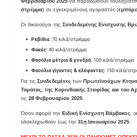
Φεβρουαρίου 2025
να παραδώσουν τουλάχιστ
στρέμμα
) σε εγκεκριμένους αγοραστές (
εμπόρο
Οι δικαιούχοι της
Συνδεδεμένης Ενίσχυσης Β
Ρεβίθια:
70 κιλά/στρέμμα
Φακές:
40 κιλά/στρέμμα
Φασόλια μέτρια & χονδρά:
100 κιλά/στρέμμα
Φασόλια γίγαντες & ελέφαντες:
150 κιλά/στρ
Για τις
Συνδεδεμένες
των
Πρωτεϊνούχων Κτηνο
Τομάτας, της Κορινθιακής Σταφίδας και του Α
τις
28 Φεβρουαρίου 2025
.
Όσον αφορά την
Ειδική Ενίσχυση Βάμβακος
, 
ολοκληρωθούν έως την
31η Ιανουαρίου 2025
.