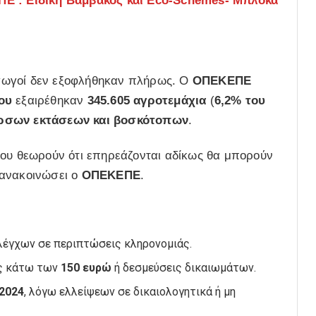
 : Ειδική Βάμβακος και Eco-Schemes- Μπλόκα
γωγοί δεν εξοφλήθηκαν πλήρως. Ο
ΟΠΕΚΕΠΕ
ου
εξαιρέθηκαν
345.605 αγροτεμάχια
(
6,2% του
έρσων εκτάσεων και βοσκότοπων
.
που θεωρούν ότι επηρεάζονται αδίκως θα μπορούν
 ανακοινώσει ο
ΟΠΕΚΕΠΕ
.
ελέγχων σε περιπτώσεις κληρονομιάς.
ις κάτω των
150 ευρώ
ή δεσμεύσεις δικαιωμάτων.
 2024
, λόγω ελλείψεων σε δικαιολογητικά ή μη