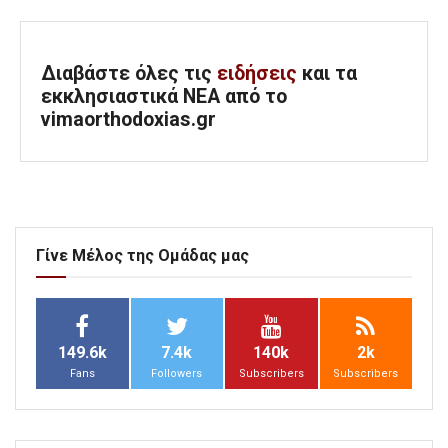
Διαβάστε όλες τις
ειδήσεις
και τα
εκκλησιαστικά ΝΕΑ από το
vimaorthodoxias.gr
Γίνε Μέλος της Ομάδας μας
149.6k
7.4k
140k
2k
Fans
Followers
Subscribers
Subscribers