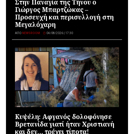
Στην Παναγία της Τήνου ο
Γιώργος Μπαρτζώκας –
Προσευχή και περισυλλογή στη
Μεγαλόχαρη
ΑΠΌ
NEWSROOM
04/08/2026 | 17:30
Κυψέλη: Αφγανός δολοφόνησε
Βρετανίδα γιατί ήταν Χριστιανή
και δεν… τρέχει τίποτα!