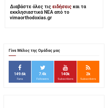
Διαβάστε όλες τις
ειδήσεις
και τα
εκκλησιαστικά ΝΕΑ από το
vimaorthodoxias.gr
Γίνε Μέλος της Ομάδας μας
149.6k
7.4k
140k
2k
Fans
Followers
Subscribers
Subscribers