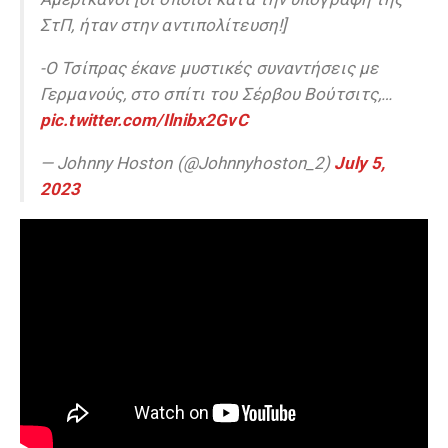
ΣτΠ, ήταν στην αντιπολίτευση!]
-Ο Τσίπρας έκανε μυστικές συναντήσεις με
Γερμανούς, στο σπίτι του Σέρβου Βούτσιτς,…
pic.twitter.com/Ilnibx2GvC
— Johnny Hoston (@Johnnyhoston_2)
July 5,
2023