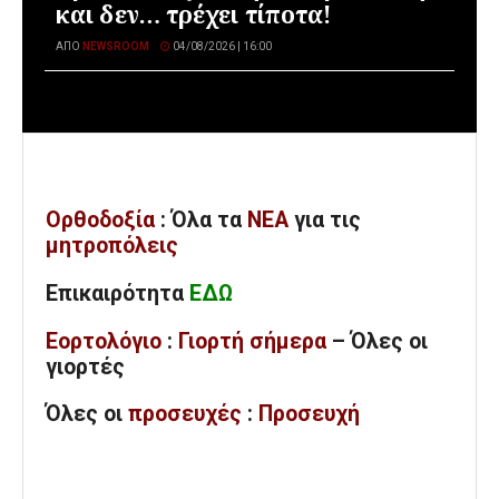
και δεν… τρέχει τίποτα!
ΑΠΌ
NEWSROOM
04/08/2026 | 16:00
Ορθοδοξία
: Όλα
τα
ΝΕΑ
για τις
μητροπόλεις
Επικαιρότητα
ΕΔΩ
Εορτολόγιο
:
Γιορτή σήμερα
– Όλες οι
γιορτές
Όλες
οι
προσευχές
:
Προσευχή