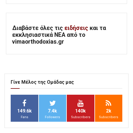
Διαβάστε όλες τις
ειδήσεις
και τα
εκκλησιαστικά ΝΕΑ από το
vimaorthodoxias.gr
Γίνε Μέλος της Ομάδας μας
149.6k
7.4k
140k
2k
Fans
Followers
Subscribers
Subscribers