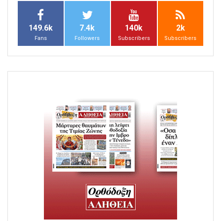
149.6k
7.4k
140k
2k
Fans
Followers
Subscribers
Subscribers