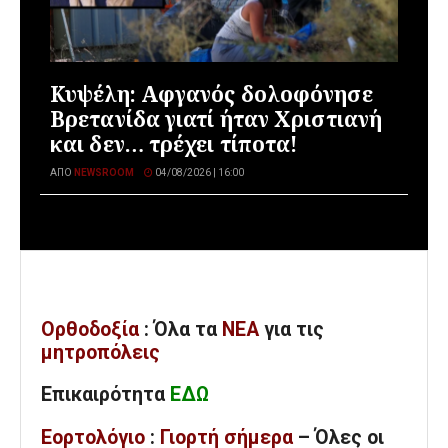
Κυψέλη: Αφγανός δολοφόνησε
Βρετανίδα γιατί ήταν Χριστιανή
και δεν… τρέχει τίποτα!
ΑΠΌ
NEWSROOM
04/08/2026 | 16:00
Ορθοδοξία
: Όλα
τα
ΝΕΑ
για τις
μητροπόλεις
Επικαιρότητα
ΕΔΩ
Εορτολόγιο
:
Γιορτή σήμερα
– Όλες οι