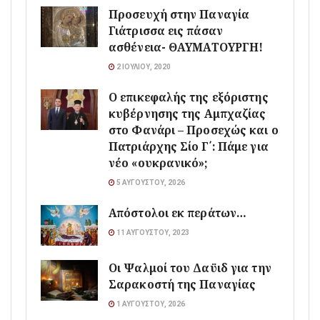
Προσευχή στην Παναγία
Γιάτρισσα εις πάσαν
ασθένεια- ΘΑΥΜΑΤΟΥΡΓΗ!
2 ΙΟΥΛΊΟΥ, 2020
Ο επικεφαλής της εξόριστης
κυβέρνησης της Αμπχαζίας
στο Φανάρι – Προσεχώς και ο
Πατριάρχης Σίο Γ΄: Πάμε για
νέο «ουκρανικό»;
5 ΑΥΓΟΎΣΤΟΥ, 2026
Απόστολοι εκ περάτων…
11 ΑΥΓΟΎΣΤΟΥ, 2023
Οι Ψαλμοί του Δαϋιδ για την
Σαρακοστή της Παναγίας
1 ΑΥΓΟΎΣΤΟΥ, 2026