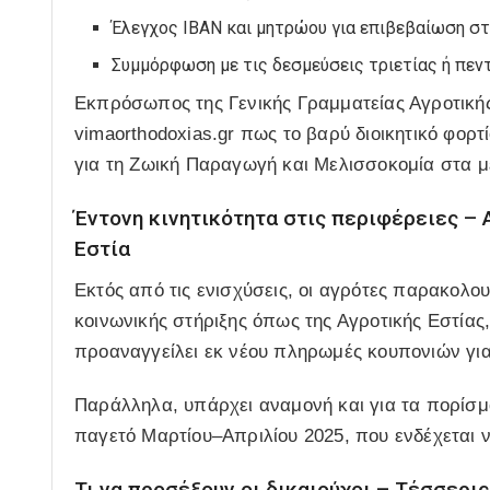
Έλεγχος IBAN και μητρώου για επιβεβαίωση σ
Συμμόρφωση με τις δεσμεύσεις τριετίας ή πε
Εκπρόσωπος της Γενικής Γραμματείας Αγροτική
vimaorthodoxias.gr πως το βαρύ διοικητικό φο
για τη Ζωική Παραγωγή και Μελισσοκομία στα 
Έντονη κινητικότητα στις περιφέρειες – Α
Εστία
Εκτός από τις ενισχύσεις, οι αγρότες παρακολο
κοινωνικής στήριξης όπως της Αγροτικής Εστίας
προαναγγείλει εκ νέου πληρωμές κουπονιών για
Παράλληλα, υπάρχει αναμονή και για τα πορίσ
παγετό Μαρτίου–Απριλίου 2025, που ενδέχεται
Τι να προσέξουν οι δικαιούχοι – Τέσσερις