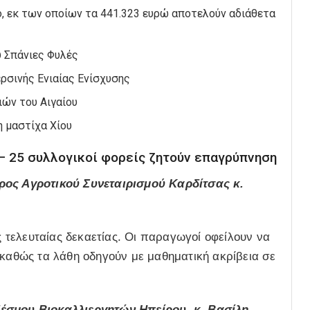
ο, εκ των οποίων τα 441.323 ευρώ αποτελούν αδιάθετα
υ Σπάνιες Φυλές
ερσινής Ενιαίας Ενίσχυσης
ιών του Αιγαίου
η μαστίχα Χίου
 – 25 συλλογικοί φορείς ζητούν επαγρύπνηση
ρος Αγροτικού Συνεταιρισμού Καρδίτσας κ.
ης τελευταίας δεκαετίας. Οι παραγωγοί οφείλουν να
καθώς τα λάθη οδηγούν με μαθηματική ακρίβεια σε
δέσμου Βιοκαλλιεργητών Ηπείρου, κ. Βασίλη