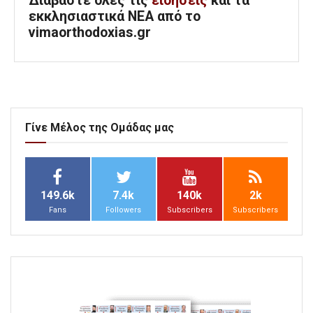
Διαβάστε όλες τις
ειδήσεις
και τα
εκκλησιαστικά ΝΕΑ από το
vimaorthodoxias.gr
Γίνε Μέλος της Ομάδας μας
149.6k
7.4k
140k
2k
Fans
Followers
Subscribers
Subscribers