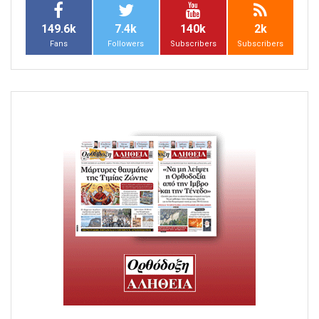
149.6k
7.4k
140k
2k
Fans
Followers
Subscribers
Subscribers