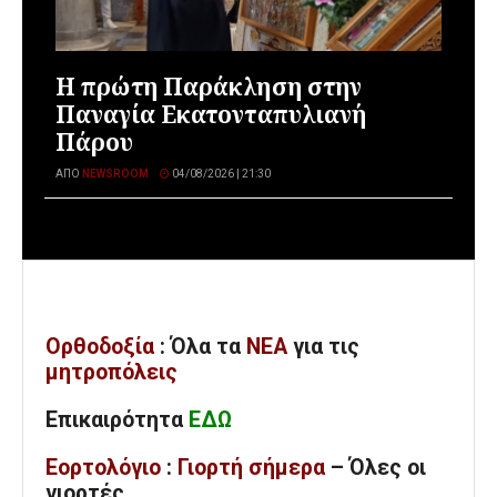
Η πρώτη Παράκληση στην
Παναγία Εκατονταπυλιανή
Πάρου
ΑΠΌ
NEWSROOM
04/08/2026 | 21:30
Ορθοδοξία
: Όλα
τα
ΝΕΑ
για τις
μητροπόλεις
Επικαιρότητα
ΕΔΩ
Εορτολόγιο
:
Γιορτή σήμερα
– Όλες οι
γιορτές