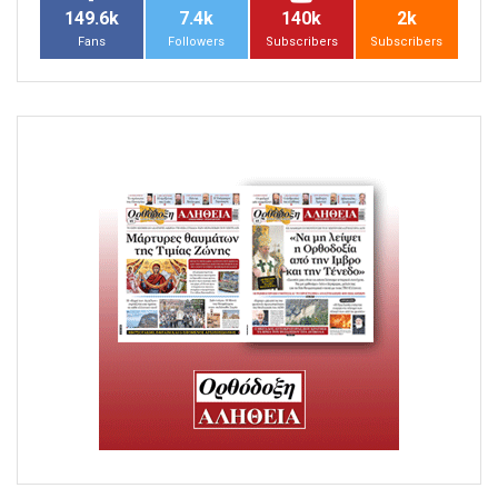
149.6k
7.4k
140k
2k
Fans
Followers
Subscribers
Subscribers