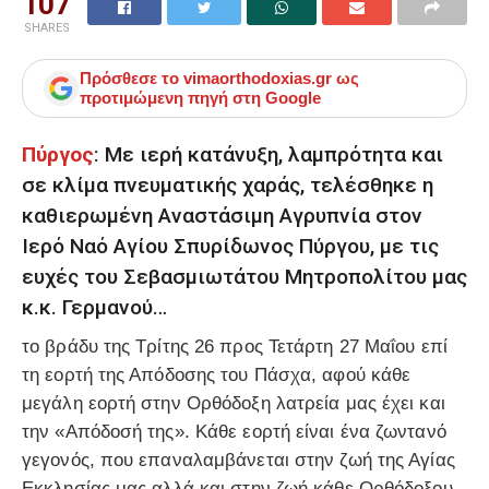
107
SHARES
Πρόσθεσε το
vimaorthodoxias.gr
ως
προτιμώμενη πηγή στη Google
Πύργος
: Με ιερή κατάνυξη, λαμπρότητα και
σε κλίμα πνευματικής χαράς, τελέσθηκε η
καθιερωμένη Αναστάσιμη Αγρυπνία στον
Ιερό Ναό Αγίου Σπυρίδωνος Πύργου, με τις
ευχές του Σεβασμιωτάτου Μητροπολίτου μας
κ.κ. Γερμανού…
το βράδυ της Τρίτης 26 προς Τετάρτη 27 Μαΐου επί
τη εορτή της Απόδοσης του Πάσχα, αφού κάθε
μεγάλη εορτή στην Ορθόδοξη λατρεία μας έχει και
την «Απόδοσή της». Κάθε εορτή είναι ένα ζωντανό
γεγονός, που επαναλαμβάνεται στην ζωή της Αγίας
Εκκλησίας μας αλλά και στην ζωή κάθε Ορθόδοξου