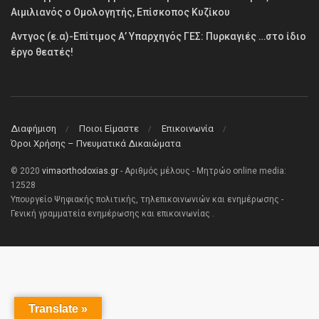
Αιμιλιανός ο Ομολογητής, Επίσκοπος Κυζίκου
Αντγος (ε.α)-Επίτιμος Α’ Υπαρχηγός ΓΕΣ: Πυρκαγιές …στο ίδιο
έργο θεατές!
Διαφήμιση
Ποιοι Είμαστε
Επικοινωνία
Όροι Χρήσης – Πνευματικά Δικαιώματα
© 2020
vimaorthodoxias.gr
- Αριθμός μέλους - Μητρώο online media:
12528
Υπουργείο Ψηφιακής πολιτικής, τηλεπικοινωνιών και ενημέρωσης -
Γενική γραμματεία ενημέρωσης και επικοινωνίας .
Translate »