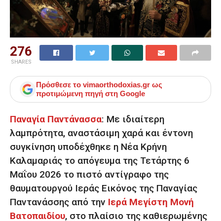
276
SHARES
Πρόσθεσε το
vimaorthodoxias.gr
ως
προτιμώμενη πηγή στη Google
Παναγία Παντάνασσα
:
Με ιδιαίτερη
λαμπρότητα, αναστάσιμη χαρά και έντονη
συγκίνηση υποδέχθηκε η Νέα Κρήνη
Καλαμαριάς το απόγευμα της Τετάρτης 6
Μαΐου 2026 το πιστό αντίγραφο της
θαυματουργού Ιεράς Εικόνος της Παναγίας
Παντανάσσης από την
Ιερά Μεγίστη Μονή
Βατοπαιδίου
, στο πλαίσιο της καθιερωμένης