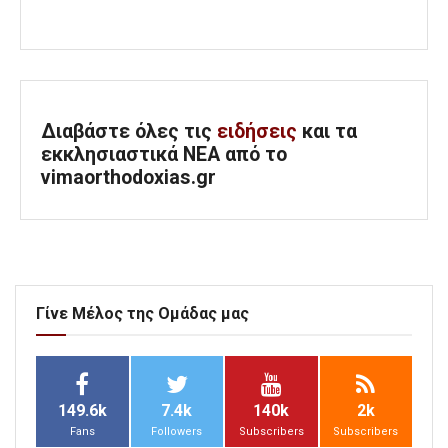
Διαβάστε όλες τις
ειδήσεις
και τα
εκκλησιαστικά ΝΕΑ από το
vimaorthodoxias.gr
Γίνε Μέλος της Ομάδας μας
149.6k
7.4k
140k
2k
Fans
Followers
Subscribers
Subscribers