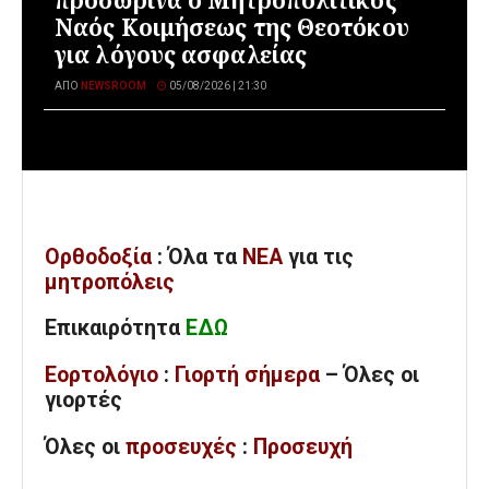
προσωρινά ο Μητροπολιτικός
Ναός Κοιμήσεως της Θεοτόκου
για λόγους ασφαλείας
ΑΠΌ
NEWSROOM
05/08/2026 | 21:30
Ορθοδοξία
: Όλα
τα
ΝΕΑ
για τις
μητροπόλεις
Επικαιρότητα
ΕΔΩ
Εορτολόγιο
:
Γιορτή σήμερα
– Όλες οι
γιορτές
Όλες
οι
προσευχές
:
Προσευχή