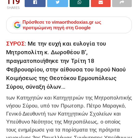
119
SHARES
Πρόσθεσε το
vimaorthodoxias.gr
ως
προτιμώμενη πηγή στη Google
ΣΥΡΟΣ
: Με την ευχή και ευλογία του
Μητροπολίτη κ. Δωροθέου Β’,
πραγματοποιήθηκε την Τρίτη 18
Φεβρουαρίου, στην αίθουσα του Ιερού Ναού
Κοιμήσεως της Θεοτόκου Ερμουπόλεως
Σύρου, σύναξη όλων…
των Κατηχητών και Κατηχητριών της Μητροπολιτικής
νήσου Σύρου, υπό τον Πρωτοπρ. Πέτρο Μαραγκό,
Γενικό Διευθυντή των Κατηχητικών Σχολείων και
Υπεύθυνο Νεότητος της Μητροπόλεως, ο οποίος
τους ενημέρωσε για τα πορίσματα της πρότριτα
γενομένης 3ης Πανελλήνιας Συνάντησης Υπεύθυνων