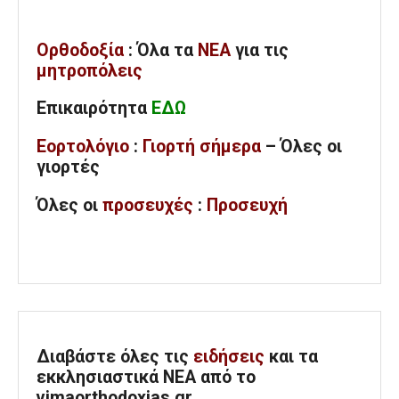
Ορθοδοξία
: Όλα
τα
ΝΕΑ
για τις
μητροπόλεις
Επικαιρότητα
ΕΔΩ
Εορτολόγιο
:
Γιορτή σήμερα
– Όλες οι
γιορτές
Όλες
οι
προσευχές
:
Προσευχή
Διαβάστε όλες τις
ειδήσεις
και τα
εκκλησιαστικά ΝΕΑ από το
vimaorthodoxias.gr