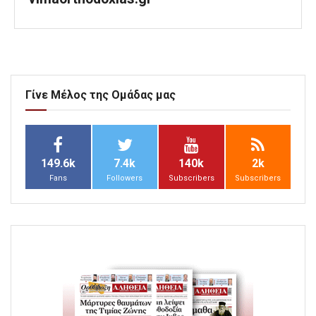
Γίνε Μέλος της Ομάδας μας
149.6k
7.4k
140k
2k
Fans
Followers
Subscribers
Subscribers