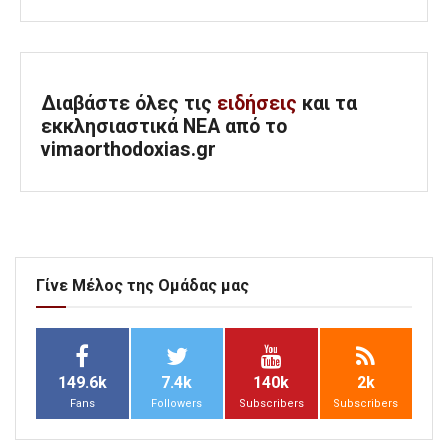
Διαβάστε όλες τις
ειδήσεις
και τα
εκκλησιαστικά ΝΕΑ από το
vimaorthodoxias.gr
Γίνε Μέλος της Ομάδας μας
149.6k
7.4k
140k
2k
Fans
Followers
Subscribers
Subscribers