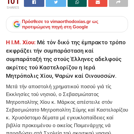
101
SHARES
Πρόσθεσε το
vimaorthodoxias.gr
ως
προτιμώμενη πηγή στη Google
Η Ι.Μ. Χίου:
Μέ τόν δικό της έμπρακτο τρόπο
εκφράζει τήν συμπαράσταση καί
συμπαράταξή της στούς Έλληνες αδελφούς
ακρίτες τού Καστελορίζου η Ιερά
Μητρόπολις Χίου, Ψαρών καί Οινουσσών.
Μετά τήν αποστολή χρηματικού ποσού γιά τίς
Εκκλησίες τού νησιού, ο Σεβασμιώτατος
Μητροπολίτης Χίου κ. Μάρκος απέστειλε στόν
Σεβασμιώτατο Μητροπολίτη Σύμης καί Καστελορίζου
κ. Χρυσόστομο δέματα μέ εγκυκλοπαίδειες καί
βιβλία προκειμένου ο οικείος Ποιμενάρχης νά
παραδώσει στά Σχολεία τού ακριτικού νησιού.