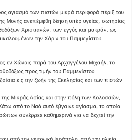
ς αγιασμό των πιστών μικρά περιφορά πέριξ του
της Μονής ανεπέμφθη δέηση υπέρ υγείας, σωτηρίας
θοδόξων Χριστιανών, των εγγύς και μακράν, ως
επικαλουμένων την Χάριν του Παμμεγίστου
τος εν Χώναις παρά του Αρχαγγέλου Μιχαήλ, το
ορθοδόξως προς τιμήν του Παμμεγίστου
ξαίσια εις την ζωήν της Εκκλησίας και των πιστών
α της Μικράς Ασίας και στην πόλη των Κολοσσών,
άτω από το Ναό αυτό έβγαινε αγίασμα, το οποίο
θρώπων συνέρρεε καθημερινά για να δεχτεί την
αν από την γειτονική Ιεράπολη, από την ηλικία