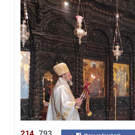
214
793