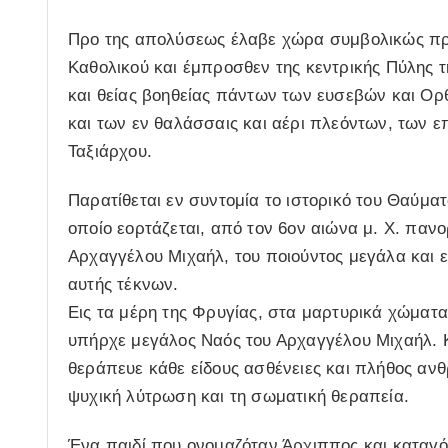
Προ της απολύσεως έλαβε χώρα συμβολικώς προ
Καθολικού και έμπροσθεν της κεντρικής Πύλης 
και θείας βοηθείας πάντων των ευσεβών και Ορ
και των εν θαλάσσαις και αέρι πλεόντων, των 
Ταξιάρχου.
Παρατίθεται εν συντομία το ιστορικό του Θαύμα
οποίο εορτάζεται, από τον 6ον αιώνα μ. Χ. παν
Αρχαγγέλου Μιχαήλ, του ποιούντος μεγάλα και ε
αυτής τέκνων.
Εις τα μέρη της Φρυγίας, στα μαρτυρικά χώματ
υπήρχε μεγάλος Ναός του Αρχαγγέλου Μιχαήλ. Κ
θεράπευε κάθε είδους ασθένειες και πλήθος αν
ψυχική λύτρωση και τη σωματική θεραπεία.
Ένα παιδί που ονομαζόταν Άρχιππος και καταγότ