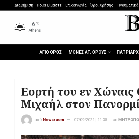
Διαφήμιση
Ποιοι Είμαστε
Επικοινωνία
Όροι Χρήσης – Πνευματικά
6
°C
Athens
ΑΓΙΟ ΟΡΟΣ
ΜΟΝΕΣ ΑΓ. ΟΡΟΥΣ
ΠΑΤΡΙΑΡΧ
Εορτή του εν Χώναις
Μιχαήλ στον Πανορμ
από
Newsroom
07/09/2021 | 11:05
σε
ΜΗΤΡΟΠΟ