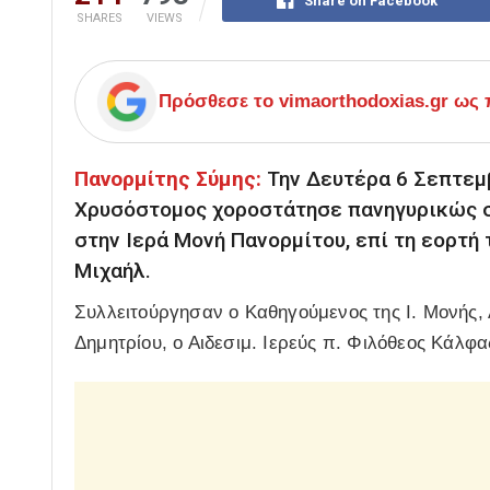
Share on Facebook
SHARES
VIEWS
Πρόσθεσε το
vimaorthodoxias.gr
ως π
Πανορμίτης Σύμης:
Την Δευτέρα 6 Σεπτεμβ
Χρυσόστομος χοροστάτησε πανηγυρικώς στ
στην Ιερά Μονή Πανορμίτου, επί τη εορτή
Μιχαήλ.
Συλλειτούργησαν ο Καθηγούμενος της Ι. Μονής, 
Δημητρίου, ο Αιδεσιμ. Ιερεύς π. Φιλόθεος Κάλφα