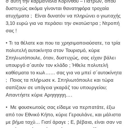
σ΄αυτή την καρμανιόλα Κορίνθου – Πατρών, όπου
δυστυχώς ακόμα γίνονται θανατηφόρα τροχαία
ατυχήματα ; Είναι δυνατόν να πληρώνει ο γιωταχής
3,10 ευρώ για να περάσει την σκοτώστρα ; Ντροπή
σας !
• Τι τα θέλατε και που τα χρησιμοποιούσατε, τα τρία
πολυτελή αυτοκίνητα στον Τουρισμό, κύριε
Σπηλιωτόπουλε, όταν, δυστυχώς, σας είχαν βάλει
υπουργό σ΄αυτόν τον κλάδο ; Ήθελε πολυτελή
καθίσματα το κωλ…… σας για να μπεί σ΄αυτοκίνητα
; Ποιος τα πλήρωσε κ. Σπηλιωτόπουλε και τώρα
σαπίζουν σε υπόγεια γκαράζ του υπουργείου;
Απαντήστε κύριε Αρηηηηηη….
• Με φουσκωτούς σας είδαμε να περπατάτε, έξω
από τον Εθνικό Κήπο, κύριε Γερουλάνε, και μάλιστα
με βήμα ταχύ… Γιατί άραγε ; Ε, βέβαια, είναι σαν να