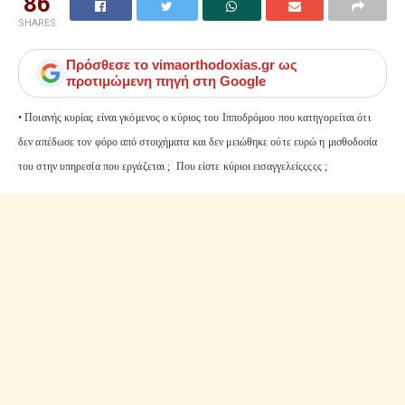
86
SHARES
Πρόσθεσε το
vimaorthodoxias.gr
ως
προτιμώμενη πηγή στη Google
• Ποιανής κυρίας είναι γκόμενος ο κύριος του Ιπποδρόμου που κατηγορείται ότι
δεν απέδωσε τον φόρο από στοιχήματα και δεν μειώθηκε ούτε ευρώ η μισθοδοσία
του στην υπηρεσία που εργάζεται ; Που είστε κύριοι εισαγγελείςςςςς ;