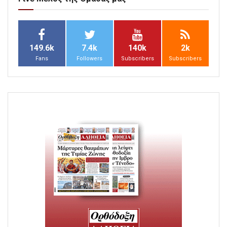
149.6k
7.4k
140k
2k
Fans
Followers
Subscribers
Subscribers