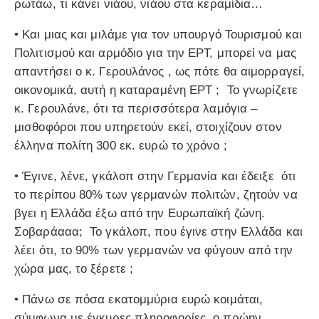
ρωτάω, τι κάνει νιάου, νιάου στα κεραμίδια…
• Και μιας και μιλάμε για τον υπουργό Τουρισμού και
Πολιτισμού και αρμόδιο για την ΕΡΤ, μπορεί να μας
απαντήσει ο κ. Γερουλάνος , ως πότε θα αιμορραγεί,
οικονομικά, αυτή η καταραμένη ΕΡΤ ; Το γνωρίζετε
κ. Γερουλάνε, ότι τα περισσότερα λαμόγια –
μισθοφόροι που υπηρετούν εκεί, στοιχίζουν στον
έλληνα πολίτη 300 εκ. ευρώ το χρόνο ;
• Έγινε, λένε, γκάλοπ στην Γερμανία και έδειξε ότι
το περίπου 80% των γερμανών πολιτών, ζητούν να
βγει η Ελλάδα έξω από την Ευρωπαϊκή ζώνη.
Σοβαράααα; Το γκάλοπ, που έγινε στην Ελλάδα και
λέει ότι, το 90% των γερμανών να φύγουν από την
χώρα μας, το ξέρετε ;
• Πάνω σε πόσα εκατομμύρια ευρώ κοιμάται,
σύμφωνα με έγκυρες πληροφορίες, ο πρώην