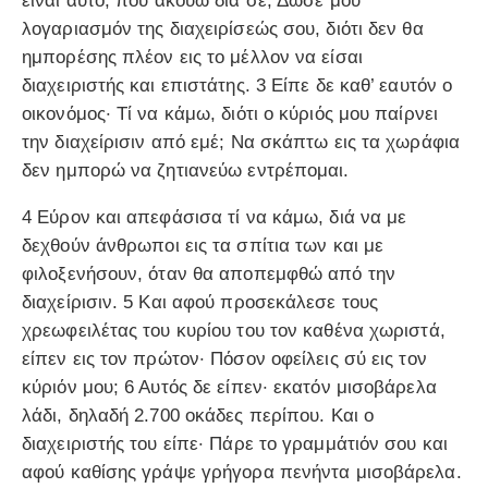
είναι αυτό, που ακούω διά σέ; Δώσε μου
λογαριασμόν της διαχειρίσεώς σου, διότι δεν θα
ημπορέσης πλέον εις το μέλλον να είσαι
διαχειριστής και επιστάτης. 3 Είπε δε καθ’ εαυτόν ο
οικονόμος· Τί να κάμω, διότι ο κύριός μου παίρνει
την διαχείρισιν από εμέ; Να σκάπτω εις τα χωράφια
δεν ημπορώ να ζητιανεύω εντρέπομαι.
4 Εύρον και απεφάσισα τί να κάμω, διά να με
δεχθούν άνθρωποι εις τα σπίτια των και με
φιλοξενήσουν, όταν θα αποπεμφθώ από την
διαχείρισιν. 5 Και αφού προσεκάλεσε τους
χρεωφειλέτας του κυρίου του τον καθένα χωριστά,
είπεν εις τον πρώτον· Πόσον οφείλεις σύ εις τον
κύριόν μου; 6 Αυτός δε είπεν· εκατόν μισοβάρελα
λάδι, δηλαδή 2.700 οκάδες περίπου. Και ο
διαχειριστής του είπε· Πάρε το γραμμάτιόν σου και
αφού καθίσης γράψε γρήγορα πενήντα μισοβάρελα.