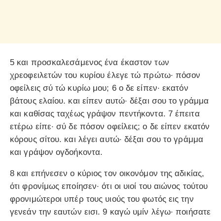
5 και προσκαλεσάμενος ένα έκαστον των
χρεοφειλετών του κυρίου έλεγε τώ πρώτω· πόσον
οφείλεις σύ τώ κυρίω μου; 6 ο δε είπεν· εκατόν
βάτους ελαίου. και είπεν αυτώ· δέξαι σου το γράμμα
και καθίσας ταχέως γράψον πεντήκοντα. 7 έπειτα
ετέρω είπε· σύ δε πόσον οφείλεις; ο δε είπεν εκατόν
κόρους σίτου. και λέγει αυτώ· δέξαι σου το γράμμα
και γράψον ογδοήκοντα.
8 και επήνεσεν ο κύριος τον οικονόμον της αδικίας,
ότι φρονίμως εποίησεν· ότι οι υιοί του αιώνος τούτου
φρονιμώτεροι υπέρ τους υιούς του φωτός εις την
γενεάν την εαυτών εισι. 9 καγώ υμίν λέγω· ποιήσατε