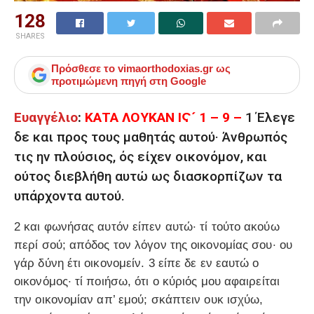
128
SHARES
Πρόσθεσε το
vimaorthodoxias.gr
ως
προτιμώμενη πηγή στη Google
Ευαγγέλιο
:
ΚΑΤΑ ΛΟΥΚΑΝ ΙϚ´ 1 – 9 –
1 Έλεγε
δε και προς τους μαθητάς αυτού· Άνθρωπός
τις ην πλούσιος, ός είχεν οικονόμον, και
ούτος διεβλήθη αυτώ ως διασκορπίζων τα
υπάρχοντα αυτού.
2 και φωνήσας αυτόν είπεν αυτώ· τί τούτο ακούω
περί σού; απόδος τον λόγον της οικονομίας σου· ου
γάρ δύνη έτι οικονομείν. 3 είπε δε εν εαυτώ ο
οικονόμος· τί ποιήσω, ότι ο κύριός μου αφαιρείται
την οικονομίαν απ’ εμού; σκάπτειν ουκ ισχύω,