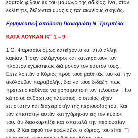
εαυτοίς φίλους εκ του μαμωνά της αδικίας, ίνα, όταν
εκλίπητε, δέξωνται υμάς εις τας αιωνίους σκηνάς.
Ερμηνευτική απόδοση Παναγιώτη Ν. Τρεμπέλα
ΚΑΤΑ ΛΟΥΚΑΝ ΙϚ´ 1 – 9
1 Οι Φαρισαίοι όμως κατείχοντο και από άλλην
κακίαν. Ήσαν φιλάργυροι και κατεκράτουν τον
πλούτον εγωϊστικώς διά μόνον τον εαυτόν τους.
Είπε λοιπόν ο Κύριος προς τους μαθητάς του και την
ακόλουθον παραβολήν, διά να τους διδάξη, πως
πρέπει ο καθένας να χρησιμοποιή τον πλούτον· Ήτο
κάποιος άνθρωπος πλούσιος, ο οποίος είχεν
επιστάτην και διαχειριστήν της περιουσίας του. Και
τον επιστάτην αυτόν κατηγόρησαν εις τον κύριόν
του, ότι διασκορπίζει και σπαταλά την περιουσίαν
του. 2 Και αφού τον εφώναξεν ο κύριος, του είπε· Τί