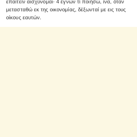
επαιτείν αισχύνομαι· 4 έγνων τί ποιήσω, ίνα, όταν
μετασταθώ εκ της οικονομίας, δέξωνταί με εις τους
οίκους εαυτών.