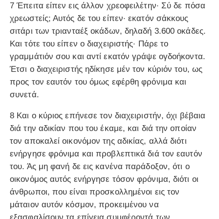
7 Έπειτα είπεν εις άλλον χρεοφειλέτην· Σύ δε πόσα
χρεωστείς; Αυτός δε του είπεν· εκατόν σάκκους
σιτάρι των τριανταέξ οκάδων, δηλαδή 3.600 οκάδες.
Και τότε του είπεν ο διαχειριστής· Πάρε το
γραμμάτιόν σου και αντί εκατόν γράψε ογδοήκοντα.
Έτσι ο διαχειριστής ηδίκησε μέν τον κύριόν του, ως
προς τον εαυτόν του όμως εφέρθη φρόνιμα και
συνετά.
8 Και ο κύριος επήνεσε τον διαχειριστήν, όχι βέβαια
διά την αδικίαν που του έκαμε, και διά την οποίαν
τον αποκαλεί οικονόμον της αδικίας, αλλά διότι
ενήργησε φρόνιμα και προβλεπτικά διά τον εαυτόν
του. Άς μη φανή δε εις κανένα παράδοξον, ότι ο
οικονόμος αυτός ενήργησε τόσον φρόνιμα, διότι οι
άνθρωποι, που είναι προσκολλημένοι εις τον
μάταιον αυτόν κόσμον, προκειμένου να
εξασφαλίσουν τα επίγεια συμφέροντά των,