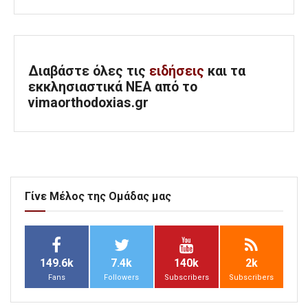
Διαβάστε όλες τις
ειδήσεις
και τα
εκκλησιαστικά ΝΕΑ από το
vimaorthodoxias.gr
Γίνε Μέλος της Ομάδας μας
149.6k
7.4k
140k
2k
Fans
Followers
Subscribers
Subscribers