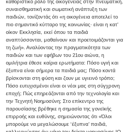
καθοριστικό ρόλο της οικογένειας στην πνευματική,
συναισθηματική και σωματική ανάπτυξη των
παιδιών, τονίζοντάς ότι «η οικογένεια αποτελεί το
πιο σημαντικό κύτταρο της κοινωνίας· είναι η κατ’
οίκον Εκκλησία, εκεί όπου τα παιδιά
αναπτύσσονται, μαθαίνουν και προετοιμάζονται για
τη ζωή». Αναλύοντας την πραγματικότητα των
παιδιών και των εφήβων του 21ου αιώνα, η
ομιλήτρια έθεσε καίρια ερωτήματα: Πόσο υγιή και
έξυπνα είναι σήμερα τα παιδιά μας; Πόσο κοντά
βρίσκονται στη φύση και ζουν με υγιεινό τρόπο;
Πόσο ευτυχισμένοι είναι οι νέοι μας στη σύγχρονη
εποχή; Πώς επηρεάζονται από την τεχνολογία και
την Τεχνητή Νοημοσύνη; Στο επίκεντρο της
παρουσίασης βρέθηκε η σημασία της γονεϊκής
επιρροής και ευθύνης, σημειώνοντας ότι «Όλοι
μπορούμε να μεγαλώσουμε ‘έξυπνα’ παιδιά,
καλλιεργώντας όχι μόνο τον δείκτη νοημοσύνης IQ,