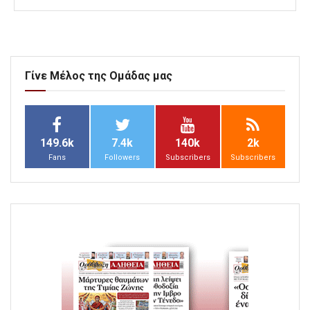
Γίνε Μέλος της Ομάδας μας
149.6k
7.4k
140k
2k
Fans
Followers
Subscribers
Subscribers