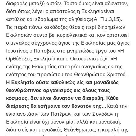
διαφορές μεταξύ αυτών. Τούτο όμως είναι αδύνατον,
διότι όπως λέγει ο απόστολος η Εκκλησίαείναι
«στύλος και εδραίωμα της αληθείας»(Α΄ Τιμ.3,15).
Τις παρά πάνω κακόδοξες θέσεις περί διηρημένων
Εκκλησιών συντρίβει κυριολεκτικά και κονιορτοποιεί
ο μεγάλος σύγχρονος άγιος της Εκκλησίας μας άγιος
Ιουστίνος ο Πόποβιτς στο μνημειώδες έργο του «Η
Ορθόδοξος Εκκλησία και ο Οικουμενισμός»: «Η
ενότης της Εκκλησίας απορρέει αναγκαίως εκ της
ενότητος του προσώπου του Θεανθρώπου Χριστού.
Η Εκκλησία ούσα καθολικώς είς και μοναδικός
θεανθρώπινος οργανισμός εις όλους τους
κόσμους, δεν είναι δυνατόν να διαιρεθή. Κάθε
διαίρεσις θα εσήμαινε τον θάνατόν της
…Κατά την
ενιαίανστάσιν των Πατέρων και των Συνόδων η
Εκκλησία είναι όχι μόνον μία, αλλά και μοναδική,
διότι ο είς και μοναδικός Θεάνθρωπος, η κεφαλή της