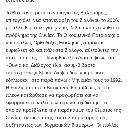
εντυπώσεων.
Το Βατικανό, μετά το ναυάγιο της Βαλτιμόρης,
επιτυγχάνει νέα επανέναρξη του διαλόγου το 2006,
με άλλη θεματολογία, χωρίς βέβαια να έχει λυθεί το
πρόβλημα της Ουνίας. Το Οικουμενικό Πατριαρχείο
και οι άλλες Ορθόδοξες Εκκλησίες σύρονται
κυριολεκτικά και πάλι στο διάλογο, αθετούντες την
από-φαση της Γ΄ Πανορθοδόξου Διασκέψεως, ότι:
«Ουνία και Διάλογος είναι ασυμ-βίβαστα
ταυτοχρόνως»[8] και διαψευδόμενοι με όσα
εδήλωσαν στο παρά πάνω «Μήνυμά» τους το 1992.
Η διπλωματία του Βατικανού θριαμβεύει, αφού
πλέον κατώρθωσε να προχωρήσει και να
εφαρμόσει το καλά μελετημένο σχέδιό της, το
οποίον προέβλεπε την παράκαμψη του θέματος της
Ουνίας, όπως επίσης και την παράκαμψη της
συζητήσεως των δογματικών διαφορών. Οι πολλές