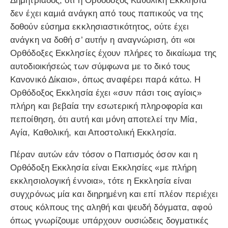
Δημητριάδος, ότι η Ορθόδοξος Καθολική Εκκλησία
δεν έχει καμιά ανάγκη από τους παπικούς να της
δοθούν εύσημα εκκλησιαστικότητος, ούτε έχει
ανάγκη να δοθή σ’ αυτήν η αναγνώριση, ότι «οι
Ορθόδοξες Εκκλησίες έχουν πλήρες το δικαίωμα της
αυτοδιοικήσεώς των σύμφωνα με το δικό τους
Κανονικό Δίκαιο», όπως αναφέρει παρά κάτω. Η
Ορθόδοξος Εκκλησία έχει «συν πάσι τοις αγίοις»
πλήρη και βεβαία την εσωτερική πληροφορία και
πεποίθηση, ότι αυτή και μόνη αποτελεί την Μία,
Αγία, Καθολική, και Αποστολική Εκκλησία.
Πέραν αυτών εάν τόσον ο Παπισμός όσον και η
Ορθόδοξη Εκκλησία είναι Εκκλησίες «με πλήρη
εκκλησιολογική έννοια», τότε η Εκκλησία είναι
συγχρόνως μία και διηρημένη και επί πλέον περιέχει
στους κόλπους της αληθή και ψευδή δόγματα, αφού
όπως γνωρίζουμε υπάρχουν ουσιώδεις δογματικές