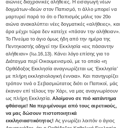
αιώνιες διαχρονικές αλήθειες. Η εισαγωγή νέων
δογμάτων-ιδεών στον Παπισμό, τι άλλο μπορεί να
μαρτυρεί παρά το ότι ο Παπισμός μόλις τον 20ο
αιώνα ανακαλύπτει νέες δογματικές «αλήθειες», και
άρα μέχρι τώρα δεν κατείχε «πάσαν την αλήθειαν».
Το Πνεύμα το άγιο όμως ήδη από την ημέρα της
Πεντηκοστής οδηγεί την Εκκλησία «εις πάσαντην
αλήθειαν» (Ιω.16,13). Κάνει λόγο επίσης για το
Διάταγμα περί Οικουμενισμού, με το οποίο «η
Ορθόδοξος Εκκλησία αναγνωρίζεται ως ‘Εκκλησία’
με πλήρη εκκλησιολογική έννοια». Και πανηγυρίζει
τρόπον τινά ο Σεβασμιώτατος διότι οι Παπικοί, μάς
έκαναν επί τέλους την Χάρι, να μας αναγνωρίσουν
ως πλήρη Εκκλησία.
Αλοίμονο σε πιό κατάντημα
φθάσαμε! Να περιμένουμε από τους αιρετικούς,
να μας δώσουν πιστοποιητικά
εκκλησιαστικότητος!
Ας γνωρίζει λοιπόν ο άγιος