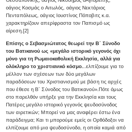
Θεσσαλονίκης, οάγιος Νικόδημος οΑγιορείτης,
οάγιος Κοσμάς ο Αιτωλός, οάγιος Νεκτάριος
Πενταπόλεως, οάγιος Ιουστίνος Πόποβιτς κ.α.
χαρακτηρίζουν απερίφραστα τον Παπισμό ως
αίρεση.[2]
Επίσης ο Σεβασμιώτατος θεωρεί την Β΄ Σύνοδο
του Βατικανού ως «μεγάλο ιστορικό γεγονός όχι
μόνο για τη Ρωμαιοκαθολική Εκκλησία, αλλά για
ολόκληρο το χριστιανικό κόσμο.
..ελπίζουμε για το
μέλλον των σχέσεων των δύο μεγάλων
παραδόσεων του Χριστιανισμού με βάση τις αρχές
που έθεσε η Β΄ Σύνοδος του Βατικανού».Πότε όμως
στο παρελθόν υπήρξε για την Εκκλησία και τους
Πατέρες μεγάλο ιστορικό γεγονός ψευδοσύνοδος
των αιρετικών; Μπορεί να μας αναφέρει έστω ένα
παράδειγμα; Και τι μπορούμε εμείς οι Ορθόδοξοι να
ελπίζουμε από μια ψευδοσύνοδο, η οποία καμιά από