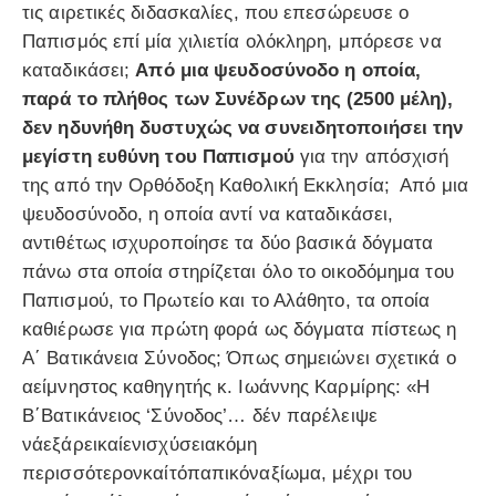
τις αιρετικές διδασκαλίες, που επεσώρευσε ο
Παπισμός επί μία χιλιετία ολόκληρη, μπόρεσε να
καταδικάσει;
Από μια ψευδοσύνοδο η οποία,
παρά το πλήθος των Συνέδρων της (2500 μέλη),
δεν ηδυνήθη δυστυχώς να συνειδητοποιήσει την
μεγίστη ευθύνη του Παπισμού
για την απόσχισή
της από την Ορθόδοξη Καθολική Εκκλησία; Από μια
ψευδοσύνοδο, η οποία αντί να καταδικάσει,
αντιθέτως ισχυροποίησε τα δύο βασικά δόγματα
πάνω στα οποία στηρίζεται όλο το οικοδόμημα του
Παπισμού, το Πρωτείο και το Αλάθητο, τα οποία
καθιέρωσε για πρώτη φορά ως δόγματα πίστεως η
Α΄ Βατικάνεια Σύνοδος; Όπως σημειώνει σχετικά ο
αείμνηστος καθηγητής κ. Ιωάννης Καρμίρης: «Η
Β΄Βατικάνειος ‘Σύνοδος’… δέν παρέλειψε
νάεξάρεικαίενισχύσειακόμη
περισσότερονκαίτόπαπικόναξίωμα, μέχρι του