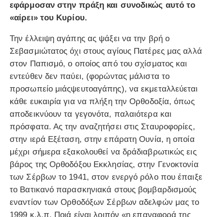
εφάρμοσαν στην πράξη και συνοδικώς αυτό το
«αίρει» του Κυρίου.
Την έλλειψη αγάπης ας ψάξει να την βρή ο
Σεβασμιώτατος όχι στους αγίους Πατέρες μας αλλά
στον Παπισμό, ο οποίος από του σχίσματος και
εντεύθεν δεν παύει, (φορώντας μάλιστα το
προσωπείο μιάςψευτοαγάπης), να εκμεταλλεύεται
κάθε ευκαιρία για να πλήξη την Ορθοδοξία, όπως
αποδεικνύουν τα γεγονότα, παλαιότερα και
πρόσφατα. Ας την αναζητήσει στις Σταυροφορίες,
στην ιερά Εξέταση, στην επάρατη Ουνία, η οποία
μέχρι σήμερα εξακολουθεί να δράδιαβρωτικώς εις
βάρος της Ορθοδόξου Εκκλησίας, στην Γενοκτονία
των Σέρβων το 1941, στον ενεργό ρόλο που έπαιξε
το Βατικανό παρασκηνιακά στους βομβαρδισμούς
εναντίον των Ορθοδόξων Σέρβων αδελφών μας το
1999 κ.λ.π. Ποιά είναι λοιπόν «η επαναφορά της