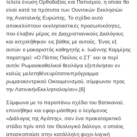
τελεία ένωση Ορθοδοξίας και Παπισμού, η οποία θα
είναι κατά τα πρότυπα των Ουνιτικών Εκκλησιών
της Ανατολικής Ευρώπης. Το σχέδιο αυτό
αποκαλύπτουν εκκλησιαστικές προσωπικότητες,
που έλαβαν μέρος σε Διαχριστιανικούς Διαλόγους
και ασχολήθηκαν εις βάθος με αυτούς. Ένας εξ
αυτών ο μακαριστός καθηγητής κ. Ιωάννης Καρμίρης
παρατηρεί: «Ο Πάπας Παύλος ο ΣΤ΄ και οι περί
αυτόν Ρωμαιοκαθολικοί θεολόγοι εξεπόνησαν εν
καλώς μελετηθένευρύτατονπρόγραμμα
ρωμαιοκεντρικού Οικουμενισμού, σύμφωνον προς
την ΛατινικήνΕκκλησιολογίαν».[6]
Σύμφωνα με το παραπάνω σχέδιο του Βατικανού,
επινοήθηκε και εφαρ-μόσθηκε ο λεγόμενος
«Διάλογος της Αγάπης», σαν ένα προκαταρκτικό
στάδιο πρίν από τον Θεολογικό διάλογο, ο οποίος
αποσκοπούσε στην κατάλληλη ψυχο-λογική