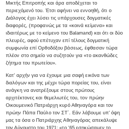
Μικτής Επιτροπής και άρα αποδέχεται το
περιεχόμενό του. Έτσι αφήνει να εννοηθή, ότι ο
Διάλογος έχει λύσει τις υπάρχουσες δογματικές
διαφορές, (προφανώς με τα «κοινά κείμενα» και
ιδιαιτέρως με το κείμενο του Balamand) και ότι οι δύο
πλευρές, αφού επέτυχαν επί τέλους δογματική
συμφωνία επί Ορθοδόξου βάσεως, έφθασαν τώρα
πλέον στο σημείο να συζητούν για «το ακανθώδες
ζήτημα του πρωτείου».
Κατ’ αρχήν για να έχουμε μια σαφή εικόνα των
διαλόγων και της μέχρι τώρα πορείας του, είναι
ανάγκη να ανατρέξουμε στους πρώτους
αρχιτέκτονες και θεμελιωτές του, τον πρώην
Οικουμενικό Πατριάρχη κυρό Αθηναγόρα και τον
πρώην Πάπα Παύλο τον ΣΤ΄. Εάν λάβουμε υπ’ όψη
μας τα όσα ο Πατριάρχης Αθηναγόρας απεκάλυψε
τον Αύγουστο του 1971: «το ’65 εσηκώσαμεν το