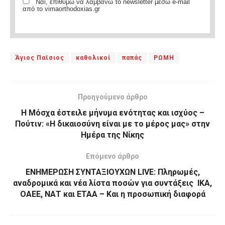
Ναι, επιθυμώ να λαμβάνω το newsletter μέσω e-mail
από το vimaorthodoxias.gr
Άγιος Παϊσιος
καθολικοί
παπάς
ΡΩΜΗ
Προηγούμενο άρθρο
Η Μόσχα έστειλε μήνυμα ενότητας και ισχύος –
Πούτιν: «Η δικαιοσύνη είναι με το μέρος μας» στην
Ημέρα της Νίκης
Επόμενο άρθρο
ΕΝΗΜΕΡΩΣΗ ΣΥΝΤΑΞΙΟΥΧΩΝ LIVE: Πληρωμές,
αναδρομικά και νέα λίστα ποσών για συντάξεις ΙΚΑ,
ΟΑΕΕ, ΝΑΤ και ΕΤΑΑ – Και η προσωπική διαφορά