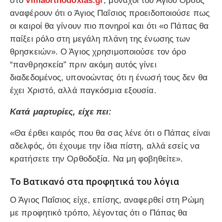
στο
vimaorthodoxias.gr
, μοναχοί του Αγίου Όρους
αναφέρουν ότι ο Άγιος Παΐσιος προειδοποιούσε πως
οι καιροί θα γίνουν πιο πονηροί και ότι «ο Πάπας θα
παίξει ρόλο στη μεγάλη πλάνη της ένωσης των
θρησκειών». Ο Άγιος χρησιμοποιούσε τον όρο
“πανθρησκεία” πριν ακόμη αυτός γίνει
διαδεδομένος, υπονοώντας ότι η ένωσή τους δεν θα
έχει Χριστό, αλλά παγκόσμια εξουσία.
Κατά μαρτυρίες, είχε πει:
«Θα έρθει καιρός που θα σας λένε ότι ο Πάπας είναι
αδελφός, ότι έχουμε την ίδια πίστη, αλλά εσείς να
κρατήσετε την Ορθοδοξία. Να μη φοβηθείτε».
Το Βατικανό στα προφητικά του λόγια
Ο Άγιος Παΐσιος είχε, επίσης, αναφερθεί στη Ρώμη
με προφητικό τρόπο, λέγοντας ότι ο Πάπας θα