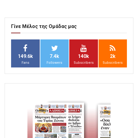
Γίνε Μέλος της Ομάδας μας
149.6k
7.4k
140k
2k
Fans
Followers
Subscribers
Subscribers