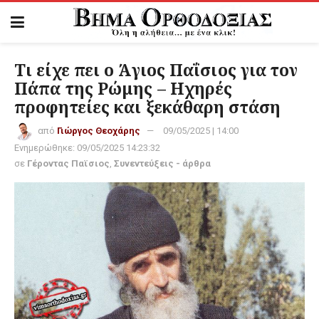
Τι είχε πει ο Άγιος Παΐσιος για τον
Πάπα της Ρώμης – Ηχηρές
προφητείες και ξεκάθαρη στάση
από
Γιώργος Θεοχάρης
09/05/2025 | 14:00
Ενημερώθηκε:
09/05/2025 14:23:32
σε
Γέροντας Παϊσιος
,
Συνεντεύξεις - άρθρα