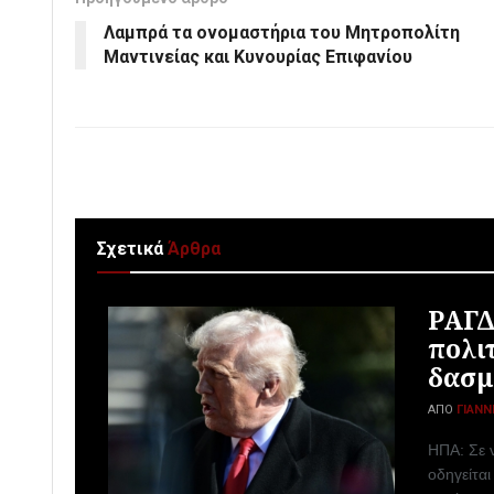
Λαμπρά τα ονομαστήρια του Μητροπολίτη
Μαντινείας και Κυνουρίας Επιφανίου
Σχετικά
Άρθρα
ΡΑΓΔ
πολι
δασμ
ΑΠΌ
ΓΙΆΝΝ
ΗΠΑ: Σε 
οδηγείτα