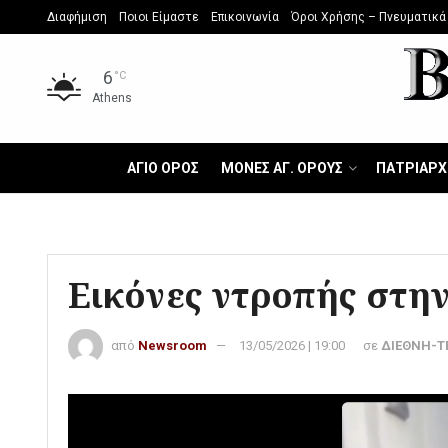
Διαφήμιση
Ποιοι Είμαστε
Επικοινωνία
Όροι Χρήσης – Πνευματικά
6
°C
Athens
ΑΓΙΟ ΟΡΟΣ
ΜΟΝΕΣ ΑΓ. ΟΡΟΥΣ
ΠΑΤΡΙΑΡΧ
Εικόνες ντροπής στη
από
Newsroom
13/05/2026 | 19:00
σε
ΔΙΕΘΝΗ-ΤΕ