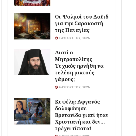
Οι Ψαλμοί του Δαϋιδ
για την Σαρακοστή
της Παναγίας
1 ΑΥΓΟΎΣΤΟΥ, 2026
Διατί ο
Μητροπολίτης
Τυχικός ηρνήθη να
τελέση μικτούς
γάμους;
4 ΑΥΓΟΎΣΤΟΥ, 2026
Κυψέλη: Αφγανός
δολοφόνησε
Βρετανίδα γιατί ήταν
Χριστιανή και δεν…
τρέχει τίποτα!