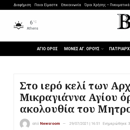
Διαφήμιση
Ποιοι Είμαστε
Επικοινωνία
Όροι Χρήσης – Πνευματικά
6
°C
Athens
ΑΓΙΟ ΟΡΟΣ
ΜΟΝΕΣ ΑΓ. ΟΡΟΥΣ
ΠΑΤΡΙΑΡΧ
Στο ιερό κελί των Αρ
Μικραγιάννα Αγίου όρ
ακολουθία του Μητρ
από
Newsroom
29/07/2021 | 16:51
Ενημερώθηκε: