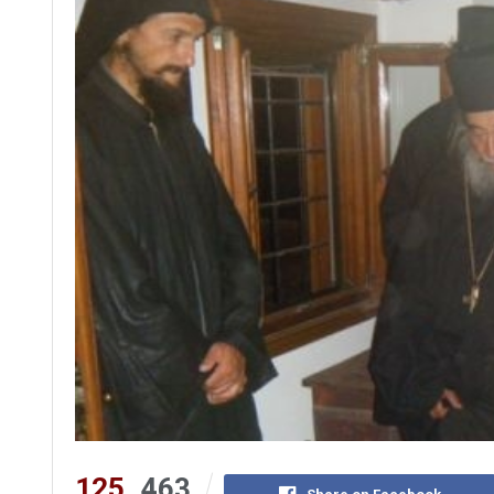
125
463