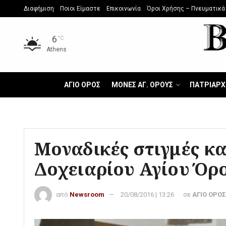
Διαφήμιση
Ποιοι Είμαστε
Επικοινωνία
Όροι Χρήσης – Πνευματικά
6
°C
Athens
ΑΓΙΟ ΟΡΟΣ
ΜΟΝΕΣ ΑΓ. ΟΡΟΥΣ
ΠΑΤΡΙΑΡΧ
Μοναδικές στιγμές κα
Δοχειαρίου Αγίου Όρ
από
Newsroom
20/08/2016 | 13:26
σε
ΑΓΙΟ ΟΡΟΣ