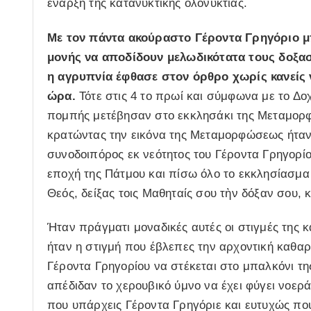
έναρξη της κατανυκτικής ολονυκτίας.
Με τον πάντα ακούραστο Γέροντα Γρηγόριο μ
μονής να αποδίδουν μελωδικότατα τους δοξασ
η αγρυπνία έφθασε στον όρθρο χωρίς κανείς 
ώρα.
Τότε στις 4 το πρωί και σύμφωνα με το Δο
πομπής μετέβησαν στο εκκλησάκι της Μεταμορφ
κρατώντας την εικόνα της Μεταμορφώσεως ήταν 
συνοδοιπόρος εκ νεότητος του Γέροντα Γρηγορί
εποχή της Πάτμου και πίσω όλο το εκκλησίασμα
Θεός, δείξας τοις Μαθηταίς σου τὴν δόξαν σου, 
Ήταν πράγματι μοναδικές αυτές οι στιγμές της 
ήταν η στιγμή που έβλεπες την αρχοντική καθαρ
Γέροντα Γρηγορίου να στέκεται στο μπαλκόνι τη
απέδιδαν το χερουβικό ύμνο να έχει φύγει νοερά
που υπάρχεις Γέροντα Γρηγόριε και ευτυχώς που