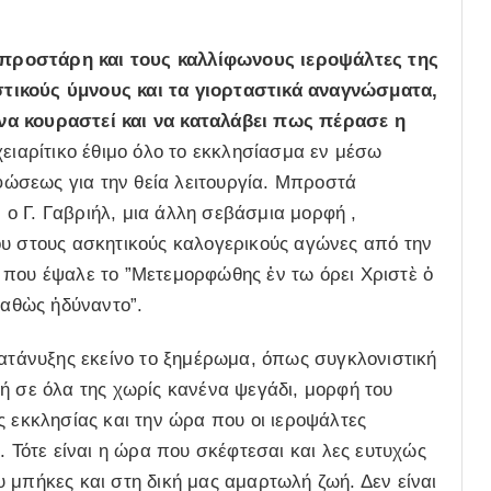
προστάρη και τους καλλίφωνους ιεροψάλτες της
τικούς ύμνους και τα γιορταστικά αναγνώσματα,
να κουραστεί και να καταλάβει πως πέρασε η
χειαρίτικο έθιμο όλο το εκκλησίασμα εν μέσω
ώσεως για την θεία λειτουργία. Μπροστά
ο Γ. Γαβριήλ, μια άλλη σεβάσμια μορφή ,
ου στους ασκητικούς καλογερικούς αγώνες από την
 που έψαλε το ”Μετεμορφώθης ἐν τω όρει Χριστὲ ὁ
καθὼς ἠδύναντο”.
κατάνυξης εκείνο το ξημέρωμα, όπως συγκλονιστική
ή σε όλα της χωρίς κανένα ψεγάδι, μορφή του
ς εκκλησίας και την ώρα που οι ιεροψάλτες
. Τότε είναι η ώρα που σκέφτεσαι και λες ευτυχώς
 μπήκες και στη δική μας αμαρτωλή ζωή. Δεν είναι