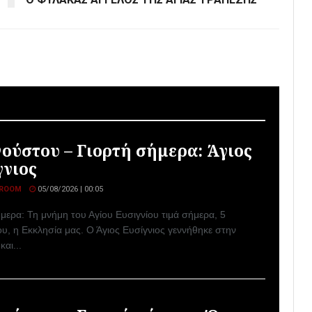
γούστου – Γιορτή σήμερα: Άγιος
γνιος
ROOM
05/08/2026 | 00:05
μερα: Τη μνήμη του Αγίου Ευσιγνίου τιμά σήμερα, 5
υ, η Εκκλησία μας. Ο Άγιος Ευσίγνιος γεννήθηκε στην
και...