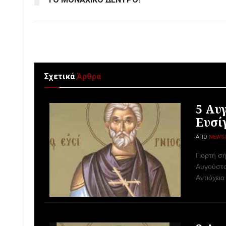
Σχετικά
Άρθρα
5 Αυ
Ευσί
ΑΠΌ
NEWS
Γιορτή σή
Αυγούστο
Αντιόχεια 