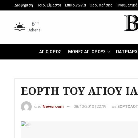
Διαφήμιση
Ποιοι Είμαστε
Επικοινωνία
Όροι Χρήσης – Πνευματικά
6
°C
Athens
ΑΓΙΟ ΟΡΟΣ
ΜΟΝΕΣ ΑΓ. ΟΡΟΥΣ
ΠΑΤΡΙΑΡΧ
ΕΟΡΤΗ ΤΟΥ ΑΓΙΟΥ Ι
από
Newsroom
08/10/2010 | 22:19
σε
ΕΟΡΤΟΛΟΓ