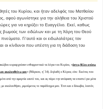
ητές του Κυρίου, και ήταν αδελφός του Ματθαίου
ος, αφού αγωνίστηκε για την αλήθεια του Χριστού
ώρες για να κηρύξει το Ευαγγέλιο. Εκεί, καθως
υς βωμούς των ειδώλων και με τη Χάρη του Θεού
πνεύματα. Γι’αυτό και οι ειδωλολάτρες τον
αι οι κίνδυνοι που υπέστη για τη διάδοση του
ακώβου κυριαρχούσαν ενθαρρυντικά τα λόγια του Κυρίου, «
όστις θέλει οπίσω
και ακολουθείτω μοι
» (Μάρκου, η’ 34). Δηλαδή ο Κύριος είπε: Εκείνος που
μένο από την αμαρτία εαυτό του, και ας πάρει την απόφαση να υποστεί για μένα
ς με ακολουθήσει, μιμούμενος το παράδειγμα μου. Έτσι και ο Ιάκωβος λοιπόν,