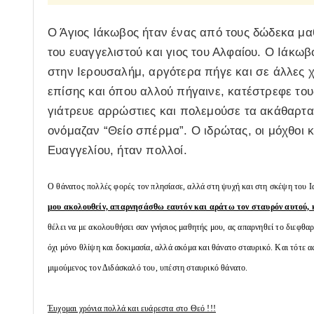
Ο Άγιος Ιάκωβος ήταν ένας από τους δώδεκα μαθ
του ευαγγελιστού και γιος του Αλφαίου. Ο Ιάκωβ
στην Ιερουσαλήμ, αργότερα πήγε και σε άλλες χ
επίσης και όπου αλλού πήγαινε, κατέστρεφε το
γιάτρευε αρρώστιες και πολεμούσε τα ακάθαρτα 
ονόμαζαν “Θείο σπέρμα”. Ο ιδρώτας, οι μόχθοι κ
Ευαγγελίου, ήταν πολλοί.
Ο θάνατος πολλές φορές τον πλησίασε, αλλά στη ψυχή και στη σκέψη του Ι
μου ακολουθείν, απαρνησάσθω εαυτόν και αράτω τον σταυρόν αυτού, 
θέλει να με ακολουθήσει σαν γνήσιος μαθητής μου, ας απαρνηθεί το διεφθαρ
όχι μόνο θλίψη και δοκιμασία, αλλά ακόμα και θάνατο σταυρικό. Και τότε α
μιμούμενος τον Διδάσκαλό του, υπέστη σταυρικό θάνατο.
Έυχομαι χρόνια πολλά και ευάρεστα στο Θεό !!!