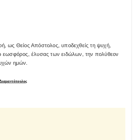
ή, ως Θείος Απόστολος, υποδεχθείς τη ψυχή,
ρ εωσφόρος, έλυσας των ειδώλων, την πολύθεον
ψυχών ημών.
ς Διαμαντόπουλος